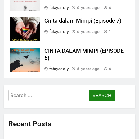
fatayat diy
6 years ago
0
Cinta dalam Mimpi (Episode 7)
fatayat diy
6 years ago
1
CINTA DALAM MIMPI (EPISODE
6)
fatayat diy
6 years ago
0
Search
for:
Recent Posts