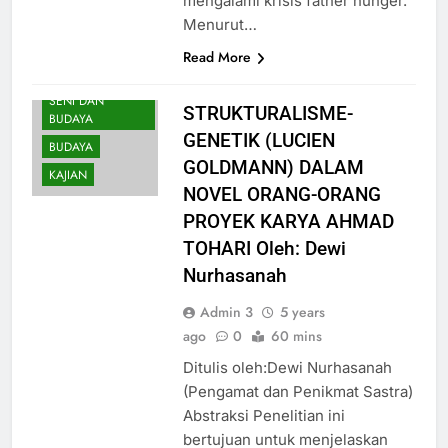
mengalami krisis father hunger.
BIDANG
Menurut…
PENELITIAN DAN
PENGEMBANGAN
Read More
BIDANG SOSIAL,
SENI DAN
STRUKTURALISME-
BUDAYA
GENETIK (LUCIEN
BUDAYA
GOLDMANN) DALAM
KAJIAN
NOVEL ORANG-ORANG
PROYEK KARYA AHMAD
TOHARI Oleh: Dewi
Nurhasanah
Admin 3
5 years
ago
0
60 mins
BERITA
Ditulis oleh:Dewi Nurhasanah
(Pengamat dan Penikmat Sastra)
BIDANG DAKWAH
Abstraksi Penelitian ini
BIDANG
bertujuan untuk menjelaskan
EKONOMI