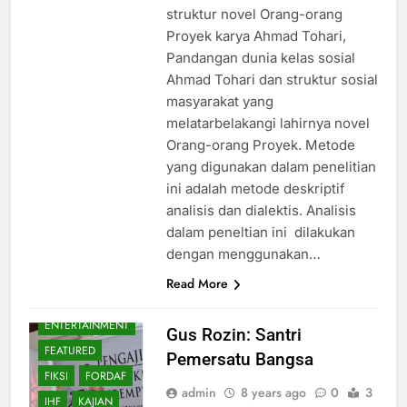
struktur novel Orang-orang
BIDANG HUKUM,
POLITIK DAN
Proyek karya Ahmad Tohari,
ADVOKASI
Pandangan dunia kelas sosial
BIDANG
Ahmad Tohari dan struktur sosial
KESEHATAN DAN
masyarakat yang
LINGKUNGAN
melatarbelakangi lahirnya novel
HIDUP
Orang-orang Proyek. Metode
BIDANG
yang digunakan dalam penelitian
PENELITIAN DAN
PENGEMBANGAN
ini adalah metode deskriptif
BIDANG
analisis dan dialektis. Analisis
PENGEMBANGAN
dalam peneltian ini dilakukan
ORGANISASI
dengan menggunakan…
BIDANG SOSIAL,
Read More
SENI DAN
BUDAYA
ENTERTAINMENT
Gus Rozin: Santri
FEATURED
Pemersatu Bangsa
FIKSI
FORDAF
admin
8 years ago
0
3
IHF
KAJIAN