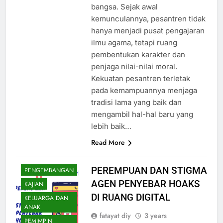
bangsa. Sejak awal
kemunculannya, pesantren tidak
hanya menjadi pusat pengajaran
ilmu agama, tetapi ruang
pembentukan karakter dan
penjaga nilai-nilai moral.
Kekuatan pesantren terletak
BIDANG HUKUM,
POLITIK DAN
pada kemampuannya menjaga
ADVOKASI
tradisi lama yang baik dan
BIDANG
mengambil hal-hal baru yang
KESEHATAN DAN
lebih baik…
LINGKUNGAN
HIDUP
Read More
BIDANG
PENELITIAN DAN
PEREMPUAN DAN STIGMA
PENGEMBANGAN
AGEN PENYEBAR HOAKS
KAJIAN
DI RUANG DIGITAL
KELUARGA DAN
ANAK
fatayat diy
3 years
PEMIMPIN