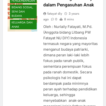
PENGEMBANGAN
dalam Pengasuhan Anak
BIDANG SOSIAL,
SENI DAN
fatayat diy
3 years
BUDAYA
ago
0
8 mins
KELUARGA DAN
Oleh : Nurlaily Fatayati, M.Pd.
ANAK
(Anggota bidang Litbang PW
Fatayat NU DIY) Indonesia
termasuk negara yang mayoritas
menganut budaya patriarki,
dimana peran laki-laki lebih
fokus pada ranah publik,
sementara perempuan fokus
pada ranah domestik. Secara
psikologis hal ini dapat
berdampak pada minimnya
peran ayah terhadap pendidikan
keluarga, sehingga
menyebabkan anak-anak