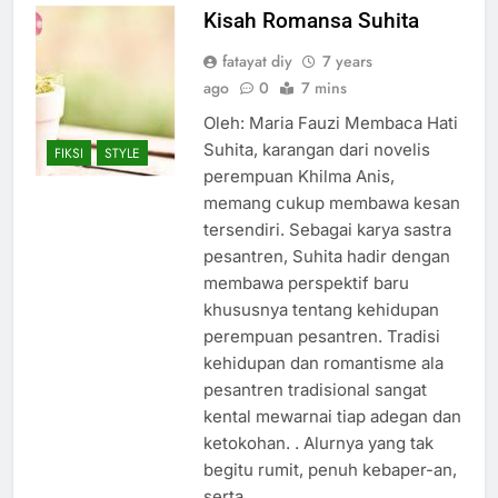
Kisah Romansa Suhita
fatayat diy
7 years
ago
0
7 mins
Oleh: Maria Fauzi Membaca Hati
Suhita, karangan dari novelis
FIKSI
STYLE
perempuan Khilma Anis,
memang cukup membawa kesan
tersendiri. Sebagai karya sastra
pesantren, Suhita hadir dengan
membawa perspektif baru
khususnya tentang kehidupan
perempuan pesantren. Tradisi
kehidupan dan romantisme ala
pesantren tradisional sangat
kental mewarnai tiap adegan dan
ketokohan. . Alurnya yang tak
begitu rumit, penuh kebaper-an,
serta…