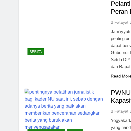
Pelant
Peran 
Fatayat 
Jam’iyyatu
penting u
dapat bers
BERITA
Gubernur 
Setda DIY 
dan Rapat
Read Mor
PWNU D
Kapasi
Fatayat 
Yogyakart
yang hand