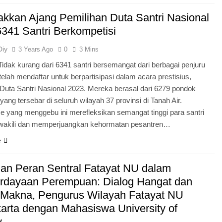
kkan Ajang Pemilihan Duta Santri Nasional
6341 Santri Berkompetisi
Diy
3 Years Ago
0
3 Mins
Tidak kurang dari 6341 santri bersemangat dari berbagai penjuru
telah mendaftar untuk berpartisipasi dalam acara prestisius,
Duta Santri Nasional 2023. Mereka berasal dari 6279 pondok
yang tersebar di seluruh wilayah 37 provinsi di Tanah Air.
e yang menggebu ini merefleksikan semangat tinggi para santri
akili dan memperjuangkan kehormatan pesantren…
e
dan Peran Sentral Fatayat NU dalam
dayaan Perempuan: Dialog Hangat dan
Makna, Pengurus Wilayah Fatayat NU
arta dengan Mahasiswa University of
y