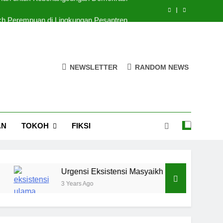
kh Perempuan di Lingkungan Pesantren
puan di Ruang-Ruang Kebijakan Publik
egi Pendidikan Pesantren di Era Digital
NEWSLETTER
RANDOM NEWS
 Iman untuk Keberlangsungan Demokrasi
kh Perempuan di Lingkungan Pesantren
puan di Ruang-Ruang Kebijakan Publik
AN
TOKOH
FIKSI
Urgensi Eksistensi Masyaikh Perempuan di Lingkungan 
3 Years Ago