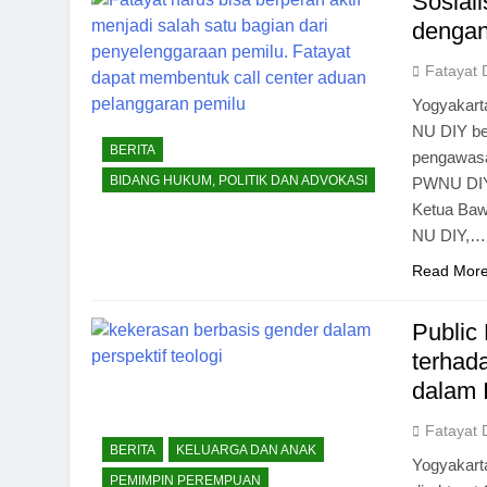
Sosial
dengan
Fatayat 
Yogyakart
NU DIY be
BERITA
pengawasan
BIDANG HUKUM, POLITIK DAN ADVOKASI
PWNU DIY 
Ketua Bawa
NU DIY,…
Read Mor
Public
terhad
dalam 
Fatayat 
BERITA
KELUARGA DAN ANAK
Yogyakart
PEMIMPIN PEREMPUAN