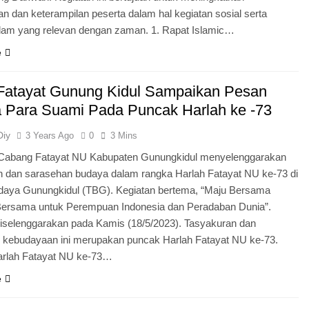
 dan keterampilan peserta dalam hal kegiatan sosial serta
lam yang relevan dengan zaman. 1. Rapat Islamic…
e
Fatayat Gunung Kidul Sampaikan Pesan
 Para Suami Pada Puncak Harlah ke -73
Diy
3 Years Ago
0
3 Mins
Cabang Fatayat NU Kabupaten Gunungkidul menyelenggarakan
n dan sarasehan budaya dalam rangka Harlah Fatayat NU ke-73 di
aya Gunungkidul (TBG). Kegiatan bertema, “Maju Bersama
ersama untuk Perempuan Indonesia dan Peradaban Dunia”.
diselenggarakan pada Kamis (18/5/2023). Tasyakuran dan
 kebudayaan ini merupakan puncak Harlah Fatayat NU ke-73.
rlah Fatayat NU ke-73…
e