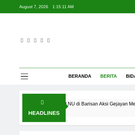
Skip
August 7, 2026
1:15:12 AM
to
content
Fat
BERANDA
BERITA
BID
PW Fatayat NU di Barisan Aksi Gejayan Memanggil : D
2 Years Ago
HEADLINES