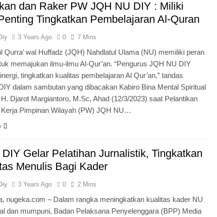
ikan dan Raker PW JQH NU DIY : Miliki
Penting Tingkatkan Pembelajaran Al-Quran
Diy
3 Years Ago
0
7 Mins
l Qurra’ wal Huffadz (JQH) Nahdlatul Ulama (NU) memiliki peran
ntuk memajukan ilmu-ilmu Al-Qur’an. “Pengurus JQH NU DIY
inergi, tingkatkan kualitas pembelajaran Al Qur’an,” tandas
DIY dalam sambutan yang dibacakan Kabiro Bina Mental Spiritual
H. Djarot Margiantoro, M.Sc, Ahad (12/3/2023) saat Pelantikan
 Kerja Pimpinan Wilayah (PW) JQH NU…
e
IY Gelar Pelatihan Jurnalistik, Tingkatkan
tas Menulis Bagi Kader
Diy
3 Years Ago
0
2 Mins
a, nugeka.com – Dalam rangka meningkatkan kualitas kader NU
al dan mumpuni, Badan Pelaksana Penyelenggara (BPP) Media