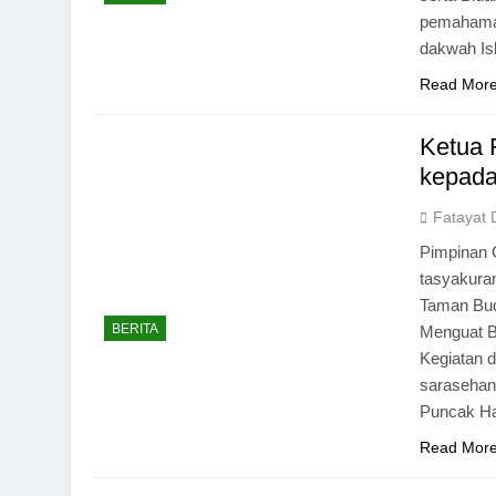
pemahaman
dakwah Is
Read Mor
Ketua 
kepada
Fatayat 
Pimpinan 
tasyakura
Taman Bud
BERITA
Menguat B
Kegiatan 
sarasehan
Puncak Ha
Read Mor