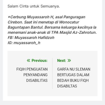
Salam Cinta untuk Semuanya.
*Cerbung Muyassaroh H,
asal Panguragan
Cirebon. Saat ini menetap di Wonocatur
Baguntapan Bantul. Bersama keluarga kecilnya Ia
menemani anak-anak di TPA Masjid Az-Zahrotun.
FB: Muyassaroh Hafidzoh
IG: muyassaroh_h
Previous:
Next:
Post
navigation
FIQIH PENGUATAN
GARFA NU SLEMAN
PENYANDANG
BERTUGAS DALAM
DISABILITAS
BEDAH BUKU FIQH
DISABILTAS