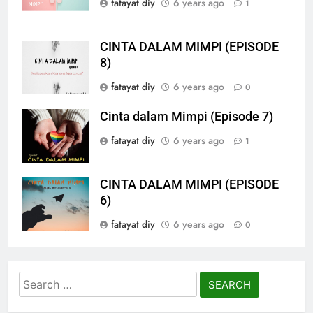
fatayat diy
6 years ago
1
CINTA DALAM MIMPI (EPISODE
8)
fatayat diy
6 years ago
0
Cinta dalam Mimpi (Episode 7)
fatayat diy
6 years ago
1
CINTA DALAM MIMPI (EPISODE
6)
fatayat diy
6 years ago
0
Search
for: