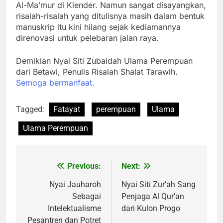
Al-Ma’mur di Klender. Namun sangat disayangkan,
risalah-risalah yang ditulisnya masih dalam bentuk
manuskrip itu kini hilang sejak kediamannya
direnovasi untuk pelebaran jalan raya.
Demikian Nyai Siti Zubaidah Ulama Perempuan
dari Betawi, Penulis Risalah Shalat Tarawih.
Semoga bermanfaat.
Tagged:
Fatayat
perempuan
Ulama
Ulama Perempuan
Previous:
Next:
Post
navigation
Nyai Jauharoh
Nyai Siti Zur’ah Sang
Sebagai
Penjaga Al Qur’an
Intelektualisme
dari Kulon Progo
Pesantren dan Potret