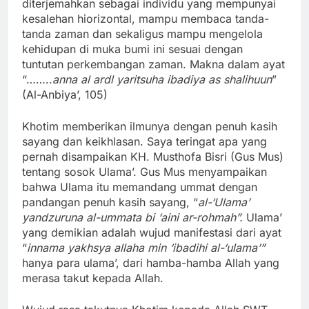
diterjemahkan sebagai individu yang mempunyai
kesalehan hiorizontal, mampu membaca tanda-
tanda zaman dan sekaligus mampu mengelola
kehidupan di muka bumi ini sesuai dengan
tuntutan perkembangan zaman. Makna dalam ayat
“……..
anna al ardl yaritsuha ibadiya as shalihuun
”
(Al-Anbiya’, 105)
Khotim memberikan ilmunya dengan penuh kasih
sayang dan keikhlasan. Saya teringat apa yang
pernah disampaikan KH. Musthofa Bisri (Gus Mus)
tentang sosok Ulama’. Gus Mus menyampaikan
bahwa Ulama itu memandang ummat dengan
pandangan penuh kasih sayang, “
al-‘Ulama’
yandzuruna al-ummata bi ‘aini ar-rohmah”.
Ulama’
yang demikian adalah wujud manifestasi dari ayat
“
innama yakhsya allaha min ‘ibadihi al-‘ulama’”
hanya para ulama’, dari hamba-hamba Allah yang
merasa takut kepada Allah.