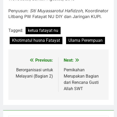
Penyusun:
Siti Muyassarotul Hafidzoh
, Koordinator
Litbang PW Fatayat NU DIY dan Jaringan KUPI.
Tagged:
ketua fatayat nu
Khotimatul husna Fatayat
Ulama Perempuan
Previous:
Next:
Post
navigation
Berorganisasi untuk
Pernikahan
Melayani (Bagian 2)
Merupakan Bagian
dari Rencana Gusti
Allah SWT