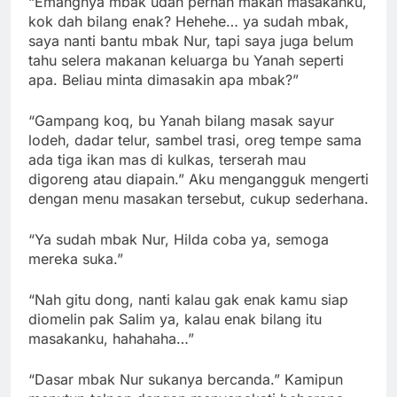
“Emangnya mbak udah pernah makan masakanku,
kok dah bilang enak? Hehehe… ya sudah mbak,
saya nanti bantu mbak Nur, tapi saya juga belum
tahu selera makanan keluarga bu Yanah seperti
apa. Beliau minta dimasakin apa mbak?”
“Gampang koq, bu Yanah bilang masak sayur
lodeh, dadar telur, sambel trasi, oreg tempe sama
ada tiga ikan mas di kulkas, terserah mau
digoreng atau diapain.” Aku mengangguk mengerti
dengan menu masakan tersebut, cukup sederhana.
“Ya sudah mbak Nur, Hilda coba ya, semoga
mereka suka.”
“Nah gitu dong, nanti kalau gak enak kamu siap
diomelin pak Salim ya, kalau enak bilang itu
masakanku, hahahaha…”
“Dasar mbak Nur sukanya bercanda.” Kamipun