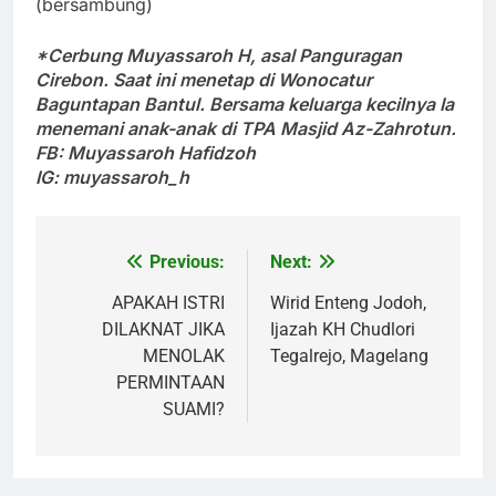
(bersambung)
*Cerbung Muyassaroh H,
asal Panguragan
Cirebon. Saat ini menetap di Wonocatur
Baguntapan Bantul. Bersama keluarga kecilnya Ia
menemani anak-anak di TPA Masjid Az-Zahrotun.
FB: Muyassaroh Hafidzoh
IG: muyassaroh_h
Previous:
Next:
Post
navigation
APAKAH ISTRI
Wirid Enteng Jodoh,
DILAKNAT JIKA
Ijazah KH Chudlori
MENOLAK
Tegalrejo, Magelang
PERMINTAAN
SUAMI?