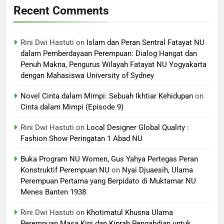
Recent Comments
Rini Dwi Hastuti
on
Islam dan Peran Sentral Fatayat NU
dalam Pemberdayaan Perempuan: Dialog Hangat dan
Penuh Makna, Pengurus Wilayah Fatayat NU Yogyakarta
dengan Mahasiswa University of Sydney
Novel Cinta dalam Mimpi: Sebuah Ikhtiar Kehidupan
on
Cinta dalam Mimpi (Episode 9)
Rini Dwi Hastuti
on
Local Designer Global Quality :
Fashion Show Peringatan 1 Abad NU
Buka Program NU Women, Gus Yahya Pertegas Peran
Konstruktif Perempuan NU
on
Nyai Djuaesih, Ulama
Perempuan Pertama yang Berpidato di Muktamar NU
Menes Banten 1938
Rini Dwi Hastuti
on
Khotimatul Khusna Ulama
Perempuan Masa Kini dan Kiprah Pengabdian untuk