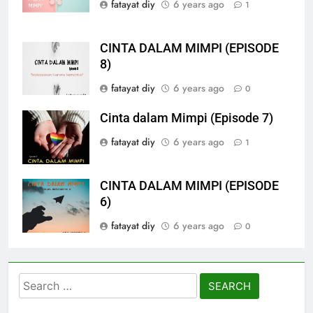
fatayat diy
6 years ago
1
CINTA DALAM MIMPI (EPISODE
8)
fatayat diy
6 years ago
0
Cinta dalam Mimpi (Episode 7)
fatayat diy
6 years ago
1
CINTA DALAM MIMPI (EPISODE
6)
fatayat diy
6 years ago
0
Search
for: