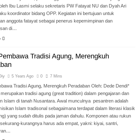
si oleh Ibu Lasmi selaku sekretaris PW Fatayat NU dan Dyah Ari
laku koordinator bidang OPP. Kegiatan ini bertujuan untuk
an anggota fatayat sebagai penerus kepemimpinan dan
usan di…
e
 Pembawa Tradisi Agung, Merengkuh
aban
Diy
5 Years Ago
0
7 Mins
mbawa Tradisi Agung, Merengkuh Peradaban Oleh: Dede Dendi*
merupakan tradisi agung (great tradition) dalam pengajaran dan
n Islam di tanah Nusantara. Awal munculnya pesantren adalah
sikan Islam tradisonal sebagaimana terdapat dalam literasi klasik
ing) yang sudah ditulis pada jaman dahulu. Komponen atau rukun
sekurang-kurangnya harus ada empat, yakni: kiyai, santri,
aran…