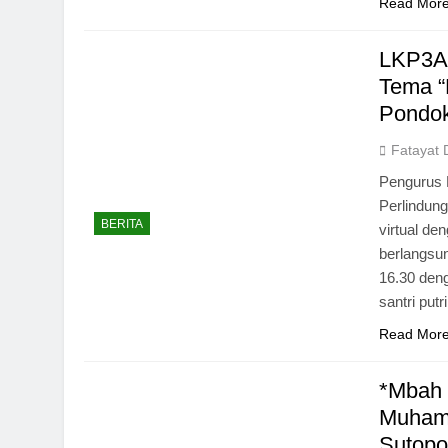
Read Mor
LKP3A 
Tema “
Pondok
Fatayat 
Pengurus 
Perlindun
BERITA
virtual de
berlangsu
16.30 den
santri put
Read Mor
*Mbah 
Muhamm
Sutop