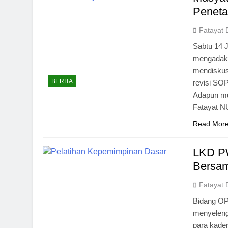
Peneta
Fatayat 
Sabtu 14 
mengadaka
mendiskus
BERITA
revisi SO
Adapun mu
Fatayat N
Read Mor
LKD PW
Bersa
Fatayat 
Bidang OP
menyeleng
para kade