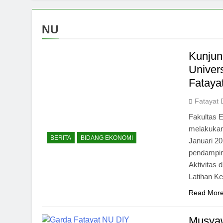
NU
Kunjun
Univer
Fataya
Fatayat 
Fakultas E
melakukan
BERITA
BIDANG EKONOMI
Januari 20
pendampin
Aktivitas
Latihan Ke
Read Mor
Musyaw