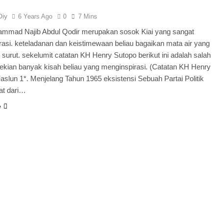
Diy
6 Years Ago
0
7 Mins
mad Najib Abdul Qodir merupakan sosok Kiai yang sangat
asi. keteladanan dan keistimewaan beliau bagaikan mata air yang
 surut. sekelumit catatan KH Henry Sutopo berikut ini adalah salah
sekian banyak kisah beliau yang menginspirasi. (Catatan KH Henry
aslun 1*. Menjelang Tahun 1965 eksistensi Sebuah Partai Politik
hat dari…
e