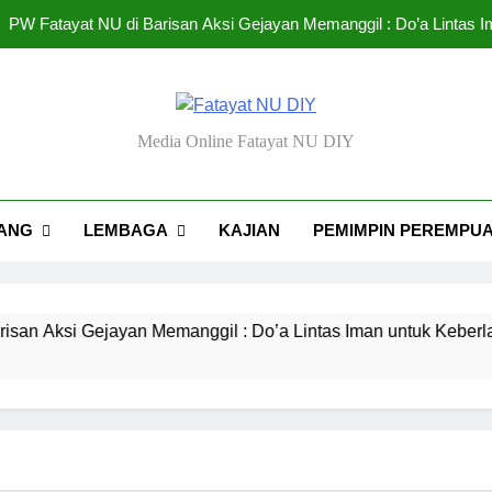
PW Fatayat NU di Barisan Aksi Gejayan Memanggil : Do’a Lintas
Urgensi Eksistensi Masyai
Rendahnya Partisipasi Pemimpin Perem
ayat NU DIY
Media Online Fatayat NU DIY
Tantangan dan Strat
PW Fatayat NU di Barisan Aksi Gejayan Memanggil : Do’a Lintas
ANG
LEMBAGA
KAJIAN
PEMIMPIN PEREMPU
Urgensi Eksistensi Masyai
Rendahnya Partisipasi Pemimpin Perem
i Gejayan Memanggil : Do’a Lintas Iman untuk Keberlangsung