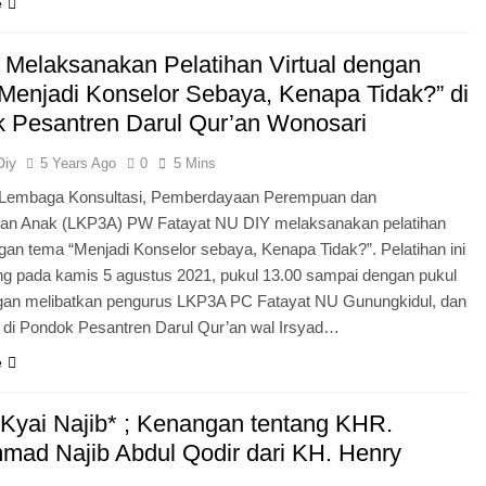
e
Melaksanakan Pelatihan Virtual dengan
Menjadi Konselor Sebaya, Kenapa Tidak?” di
 Pesantren Darul Qur’an Wonosari
Diy
5 Years Ago
0
5 Mins
Lembaga Konsultasi, Pemberdayaan Perempuan dan
gan Anak (LKP3A) PW Fatayat NU DIY melaksanakan pelatihan
ngan tema “Menjadi Konselor sebaya, Kenapa Tidak?”. Pelatihan ini
ng pada kamis 5 agustus 2021, pukul 13.00 sampai dengan pukul
gan melibatkan pengurus LKP3A PC Fatayat NU Gunungkidul, dan
ri di Pondok Pesantren Darul Qur’an wal Irsyad…
e
Kyai Najib* ; Kenangan tentang KHR.
ad Najib Abdul Qodir dari KH. Henry
o