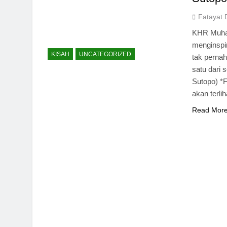
Fatayat 
KHR Muham
menginspir
KISAH
UNCATEGORIZED
tak pernah
satu dari 
Sutopo) *F
akan terli
Read Mor