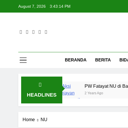
Skip
August 7, 2026
3:43:14 PM
to
content
Fat
BERANDA
BERITA
BID
 di Era Digital
PW Fatayat NU di Barisan Aks
2 Years Ago
HEADLINES
Home
NU