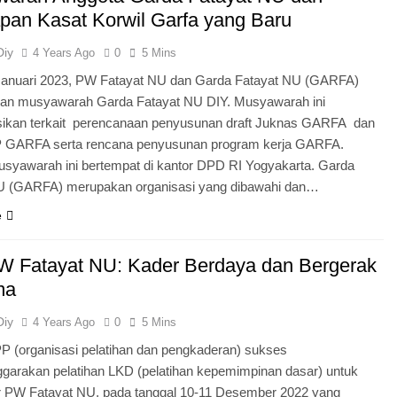
pan Kasat Korwil Garfa yang Baru
Diy
4 Years Ago
0
5 Mins
Januari 2023, PW Fatayat NU dan Garda Fatayat NU (GARFA)
n musyawarah Garda Fatayat NU DIY. Musyawarah ini
ikan terkait perencanaan penyusunan draft Juknas GARFA dan
P GARFA serta rencana penyusunan program kerja GARFA.
syawarah ini bertempat di kantor DPD RI Yogyakarta. Garda
U (GARFA) merupakan organisasi yang dibawahi dan…
e
 Fatayat NU: Kader Berdaya dan Bergerak
ma
Diy
4 Years Ago
0
5 Mins
P (organisasi pelatihan dan pengkaderan) sukses
garakan pelatihan LKD (pelatihan kepemimpinan dasar) untuk
r PW Fatayat NU, pada tanggal 10-11 Desember 2022 yang