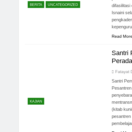
BERITA
UNCATEGORIZED
difasilita
Isnaini se
pengkader
kepengur
Read Mor
Santri
Perad
Fatayat 
Santri Pe
Pesantren 
penyebara
KAJIAN
mentransmi
(kitab kun
pesantren 
pembelaj