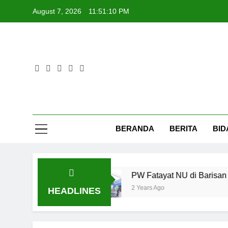
Skip
August 7, 2026
11:51:11 PM
to
content
Fat
BERANDA
BERITA
BID
a Digital
PW Fatayat NU di Barisan Aksi Gej
2 Years Ago
HEADLINES