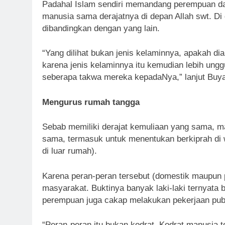
Padahal Islam sendiri memandang perempuan dan
manusia sama derajatnya di depan Allah swt. Di 
dibandingkan dengan yang lain.
“Yang dilihat bukan jenis kelaminnya, apakah di
karena jenis kelaminnya itu kemudian lebih unggu
seberapa takwa mereka kepadaNya,” lanjut Buya
Mengurus rumah tangga
Sebab memiliki derajat kemuliaan yang sama, 
sama, termasuk untuk menentukan berkiprah di w
di luar rumah).
Karena peran-peran tersebut (domestik maupun p
masyarakat. Buktinya banyak laki-laki ternyata
perempuan juga cakap melakukan pekerjaan publ
“Peran-peran itu bukan kodrat. Kodrat manusia t