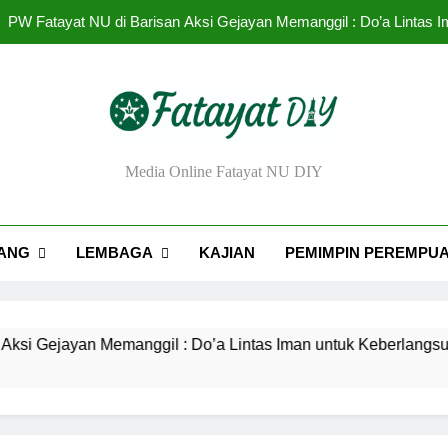
PW Fatayat NU di Barisan Aksi Gejayan Memanggil : Do’a Lintas
Urgensi Eksistensi Masyai
Rendahnya Partisipasi Pemimpin Perem
Tantangan dan Strat
ayat NU DIY
Media Online Fatayat NU DIY
PW Fatayat NU di Barisan Aksi Gejayan Memanggil : Do’a Lintas
Urgensi Eksistensi Masyai
ANG
LEMBAGA
KAJIAN
PEMIMPIN PEREMPU
Rendahnya Partisipasi Pemimpin Perem
ayan Memanggil : Do’a Lintas Iman untuk Keberlangsungan De