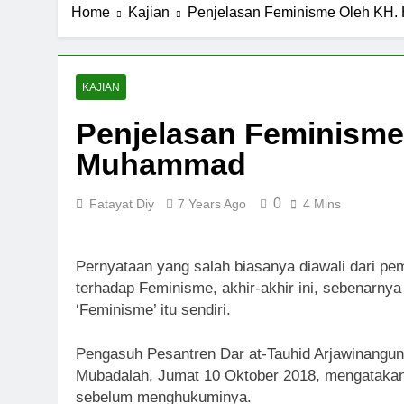
Home
Kajian
Penjelasan Feminisme Oleh KH
KAJIAN
Penjelasan Feminisme
Muhammad
0
Fatayat Diy
7 Years Ago
4 Mins
Pernyataan yang salah biasanya diawali dari pe
terhadap Feminisme, akhir-akhir ini, sebenarnya
‘Feminisme’ itu sendiri.
Pengasuh Pesantren Dar at-Tauhid Arjawinangu
Mubadalah, Jumat 10 Oktober 2018, mengatakan,
sebelum menghukuminya.