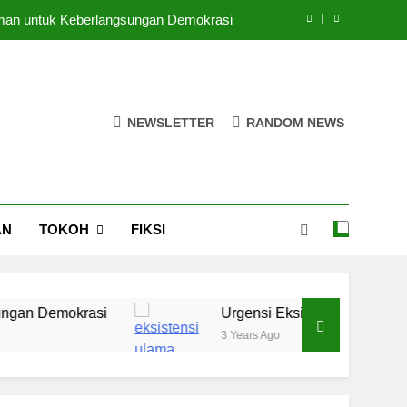
 Iman untuk Keberlangsungan Demokrasi
kh Perempuan di Lingkungan Pesantren
puan di Ruang-Ruang Kebijakan Publik
NEWSLETTER
RANDOM NEWS
egi Pendidikan Pesantren di Era Digital
 Iman untuk Keberlangsungan Demokrasi
kh Perempuan di Lingkungan Pesantren
AN
TOKOH
FIKSI
puan di Ruang-Ruang Kebijakan Publik
mokrasi
Urgensi Eksistensi Masyaikh Perempu
3 Years Ago