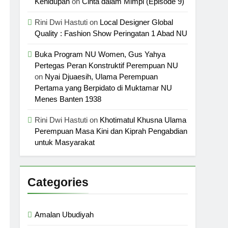
Kehidupan
on
Cinta dalam Mimpi (Episode 9)
Rini Dwi Hastuti
on
Local Designer Global
Quality : Fashion Show Peringatan 1 Abad NU
Buka Program NU Women, Gus Yahya
Pertegas Peran Konstruktif Perempuan NU
on
Nyai Djuaesih, Ulama Perempuan
Pertama yang Berpidato di Muktamar NU
Menes Banten 1938
Rini Dwi Hastuti
on
Khotimatul Khusna Ulama
Perempuan Masa Kini dan Kiprah Pengabdian
untuk Masyarakat
Categories
Amalan Ubudiyah