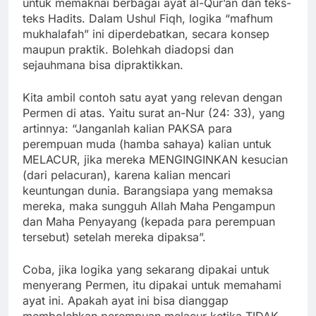
untuk memaknai berbagai ayat al-Qur’an dan teks-
teks Hadits. Dalam Ushul Fiqh, logika “mafhum
mukhalafah” ini diperdebatkan, secara konsep
maupun praktik. Bolehkah diadopsi dan
sejauhmana bisa dipraktikkan.
Kita ambil contoh satu ayat yang relevan dengan
Permen di atas. Yaitu surat an-Nur (24: 33), yang
artinnya: “Janganlah kalian PAKSA para
perempuan muda (hamba sahaya) kalian untuk
MELACUR, jika mereka MENGINGINKAN kesucian
(dari pelacuran), karena kalian mencari
keuntungan dunia. Barangsiapa yang memaksa
mereka, maka sungguh Allah Maha Pengampun
dan Maha Penyayang (kepada para perempuan
tersebut) setelah mereka dipaksa”.
Coba, jika logika yang sekarang dipakai untuk
menyerang Permen, itu dipakai untuk memahami
ayat ini. Apakah ayat ini bisa dianggap
membolehkan perempuan melacur ketika TIDAK