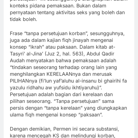
konteks pidana pemaksaan. Bukan dalam
pernyataan tentang aktivitas seks yang boleh dan
tidak boleh.
Frase “tanpa persetujuan korban”, sesungguhnya,
juga ada dalam kajian fiqh jinayah mengenai
konsep “ikrah” atau paksaan. Dalam kitab at-
Tasyri’ al-Jina’ (Juz 2, hal. 563), Abdul Qadir
Audah menyatakan bahwa pemaksaan adalah
“tindakan seseorang terhadap orang lain yang
menghilangkan KERELAANnya dan merusak
PILIHANnya (fi’lun yaf’aluhu al-insanu bi ghairihi fa
yazulu ridhahu aw yufsidu ikhtiyaruhu)”.
Persetujuan adalah bagian dari kerelaan dan
pilihan seseorang. “Tanpa persetujuan” sama
persis dengan “tanpa kerelaan” yang diungkapkan
ulama fiqh mengenai konsep “paksaan”.
Dengan demikian, Permen ini secara substansi,
karena mencegah KS dan melindungi korban,