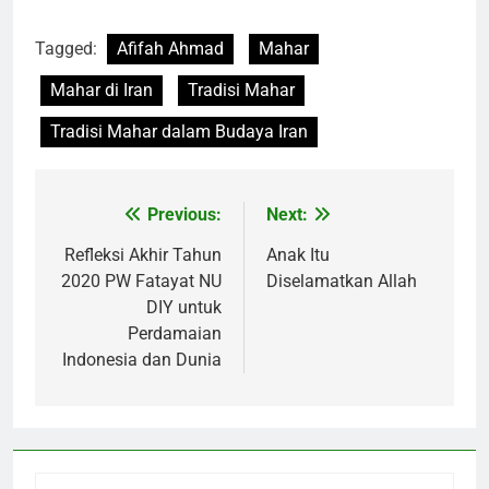
Tagged:
Afifah Ahmad
Mahar
Mahar di Iran
Tradisi Mahar
Tradisi Mahar dalam Budaya Iran
Previous:
Next:
Post
navigation
Refleksi Akhir Tahun
Anak Itu
2020 PW Fatayat NU
Diselamatkan Allah
DIY untuk
Perdamaian
Indonesia dan Dunia