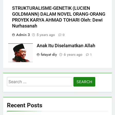
STRUKTURALISME-GENETIK (LUCIEN
GOLDMANN) DALAM NOVEL ORANG-ORANG
PROYEK KARYA AHMAD TOHARI Oleh: Dewi
Nurhasanah
Admin 3
5 years ago
0
Anak Itu Diselamatkan Allah
fatayat diy
6 years ago
1
Search
for:
Recent Posts