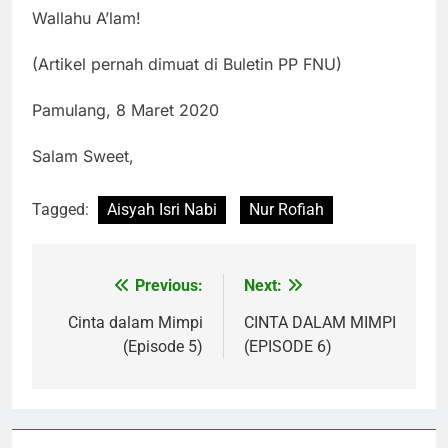
Wallahu A’lam!
(Artikel pernah dimuat di Buletin PP FNU)
Pamulang, 8 Maret 2020
Salam Sweet,
Tagged:
Aisyah Isri Nabi
Nur Rofiah
Previous:
Next:
Post
navigation
Cinta dalam Mimpi
CINTA DALAM MIMPI
(Episode 5)
(EPISODE 6)