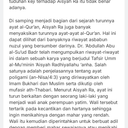
tuduhan keji terhadap Aisyah Ra itu tidak benar
adanya.
Di samping menjadi bagian dari sejarah turunnya
ayat al-Qur’an, Aisyah Ra juga banyak
menyaksikan turunnya ayat-ayat al-Qur’an. Hal ini
dapat dilihat dari banyaknya riwayat asbabun
nuzul yang bersumber darinya. Dr. ‘Abdullah Abu
al-Su’ud Badr telah mengumpulkan riwayat-riwayat
ini dalam sebuah karya yang berjudul Tafsir Umm
al-Mu’minin ‘Aisyah Radhiyallahu ‘anha. Salah
satunya adalah penjelasannya tentang ayat
poligami (an-Nisa/4:3) yang diriwayatkan oleh
Imam Bukhari dan Muslim serta dikutip oleh
mufasir ath-Thabari. Menurut Aisyah Ra, ayat ini
turun berkaitan dengan seorang laki-laki yang
menjadi wali anak perempuan yatim. Wali tersebut
tertarik pada kecantikan dan hartanya sehingga
ingin menikahinya dengan mahar yang rendah.
Wali itu kemudian diperintahkan untuk berbuat adil
dengan memberi mahar sewajarnya atau menikahi