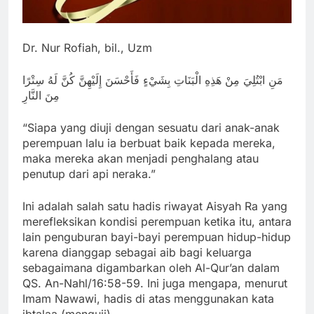
Dr. Nur Rofiah, bil., Uzm
مَنِ ابْتُلِيَ مِنْ هَذِهِ الْبَنَاتِ بِشَيْءٍ فَأَحْسَنَ إِلَيْهِنَّ كُنَّ لَهُ سِتْرًا
مِنَ النَّارِ
“Siapa yang diuji dengan sesuatu dari anak-anak
perempuan lalu ia berbuat baik kepada mereka,
maka mereka akan menjadi penghalang atau
penutup dari api neraka.”
Ini adalah salah satu hadis riwayat Aisyah Ra yang
merefleksikan kondisi perempuan ketika itu, antara
lain penguburan bayi-bayi perempuan hidup-hidup
karena dianggap sebagai aib bagi keluarga
sebagaimana digambarkan oleh Al-Qur’an dalam
QS. An-Nahl/16:58-59. Ini juga mengapa, menurut
Imam Nawawi, hadis di atas menggunakan kata
ibtalaa (menguji).