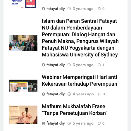
fatayat diy
3 years ago
0
Islam dan Peran Sentral Fatayat
NU dalam Pemberdayaan
Perempuan: Dialog Hangat dan
Penuh Makna, Pengurus Wilayah
Fatayat NU Yogyakarta dengan
Mahasiswa University of Sydney
fatayat diy
3 years ago
1
Webinar Memperingati Hari anti
Kekerasan terhadap Perempuan
fatayat diy
4 years ago
0
Mafhum Mukhalafah Frase
“Tanpa Persetujuan Korban”
fatayat diy
5 years ago
0