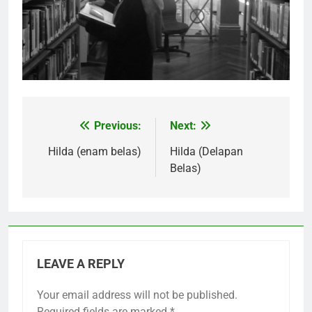
Previous:
Next:
Post
navigation
Hilda (enam belas)
Hilda (Delapan
Belas)
LEAVE A REPLY
Your email address will not be published.
Required fields are marked
*