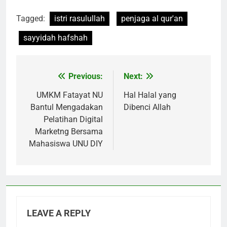
Tagged:
istri rasulullah
penjaga al qur'an
sayyidah hafshah
Previous:
Next:
Post
navigation
UMKM Fatayat NU
Hal Halal yang
Bantul Mengadakan
Dibenci Allah
Pelatihan Digital
Marketng Bersama
Mahasiswa UNU DIY
LEAVE A REPLY