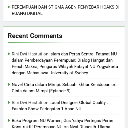
PEREMPUAN DAN STIGMA AGEN PENYEBAR HOAKS DI
RUANG DIGITAL
Recent Comments
Rini Dwi Hastuti
on
Islam dan Peran Sentral Fatayat NU
dalam Pemberdayaan Perempuan: Dialog Hangat dan
Penuh Makna, Pengurus Wilayah Fatayat NU Yogyakarta
dengan Mahasiswa University of Sydney
Novel Cinta dalam Mimpi: Sebuah Ikhtiar Kehidupan
on
Cinta dalam Mimpi (Episode 9)
Rini Dwi Hastuti
on
Local Designer Global Quality :
Fashion Show Peringatan 1 Abad NU
Buka Program NU Women, Gus Yahya Pertegas Peran
Konstruktif Perempuan NU
on
Nyai Djuaesih, Ulama