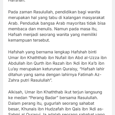
Pada zaman Rasulullah, pendidikan bagi wanita
merupakan hal yang tabu di kalangan masyarakat
Arab. Penduduk bangsa Arab mayoritas tidak bisa
membaca dan menulis. Namun pada masa itu,
Hafsah menjadi seorang wanita yang memiliki
kemampuan tersebut.
Hafshah yang bernama lengkap Hafshah binti
Umar ibn Khaththab ibn Nufail ibn Abd al-Uzza ibn
Abdullah ibn Qurth ibn Razah ibn ‘Adi ibn Ka’b ibn
Lu’ay merupakan keturunan Quraisy, “Hafsah lahir
ditahun yang sama dengan lahirnya Fatimah Az-
Zahra putri Rasulullah”.
Alkisah, Umar ibn Khaththab ikut terjun langsung
ke medan “Perang Badar” bersama Rasulullah.
Dalam perang itu, gugurlah seorang sahabat
besar, Khunais ibn Hudzafah ibn Qais ibn ‘Adi as-
Sahmi al Qurasyi. Ia adalah seorang sahabat yang