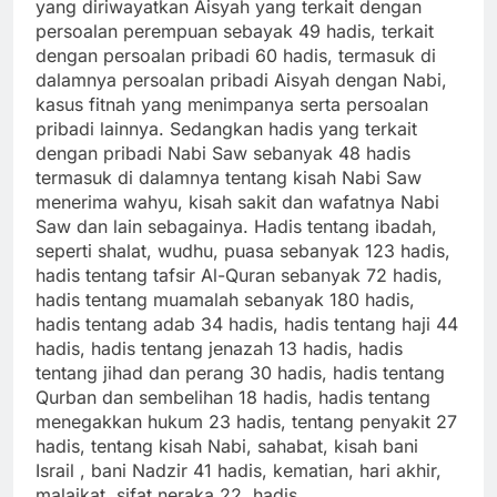
yang diriwayatkan Aisyah yang terkait dengan
persoalan perempuan sebayak 49 hadis, terkait
dengan persoalan pribadi 60 hadis, termasuk di
dalamnya persoalan pribadi Aisyah dengan Nabi,
kasus fitnah yang menimpanya serta persoalan
pribadi lainnya. Sedangkan hadis yang terkait
dengan pribadi Nabi Saw sebanyak 48 hadis
termasuk di dalamnya tentang kisah Nabi Saw
menerima wahyu, kisah sakit dan wafatnya Nabi
Saw dan lain sebagainya. Hadis tentang ibadah,
seperti shalat, wudhu, puasa sebanyak 123 hadis,
hadis tentang tafsir Al-Quran sebanyak 72 hadis,
hadis tentang muamalah sebanyak 180 hadis,
hadis tentang adab 34 hadis, hadis tentang haji 44
hadis, hadis tentang jenazah 13 hadis, hadis
tentang jihad dan perang 30 hadis, hadis tentang
Qurban dan sembelihan 18 hadis, hadis tentang
menegakkan hukum 23 hadis, tentang penyakit 27
hadis, tentang kisah Nabi, sahabat, kisah bani
Israil , bani Nadzir 41 hadis, kematian, hari akhir,
malaikat, sifat neraka 22 hadis.