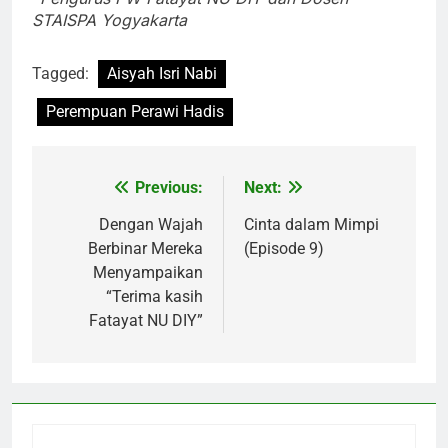
STAISPA Yogyakarta
Tagged:
Aisyah Isri Nabi
Perempuan Perawi Hadis
Previous:
Next:
Post
navigation
Dengan Wajah
Cinta dalam Mimpi
Berbinar Mereka
(Episode 9)
Menyampaikan
“Terima kasih
Fatayat NU DIY”