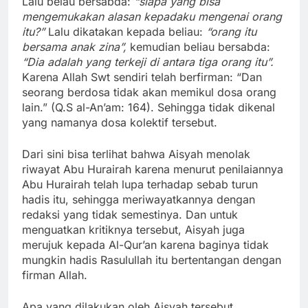
Lalu beiau bersabda:
“siapa yang bisa
mengemukakan alasan kepadaku mengenai orang
itu?”
Lalu dikatakan kepada beliau:
“orang itu
bersama anak zina”,
kemudian beliau bersabda:
“Dia adalah yang terkeji di antara tiga orang itu”.
Karena Allah Swt sendiri telah berfirman: “Dan
seorang berdosa tidak akan memikul dosa orang
lain.” (Q.S al-An’am: 164). Sehingga tidak dikenal
yang namanya dosa kolektif tersebut.
Dari sini bisa terlihat bahwa Aisyah menolak
riwayat Abu Hurairah karena menurut penilaiannya
Abu Hurairah telah lupa terhadap sebab turun
hadis itu, sehingga meriwayatkannya dengan
redaksi yang tidak semestinya. Dan untuk
menguatkan kritiknya tersebut, Aisyah juga
merujuk kepada Al-Qur’an karena baginya tidak
mungkin hadis Rasulullah itu bertentangan dengan
firman Allah.
Apa yang dilakukan oleh Aisyah tersebut