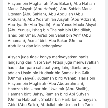
Hisyam bin Mughairah (Abu Bakar), Abu Hafsah
Maula ‘Aisyah (Abu Hafsah), Abu Sahlah Maula
Utsman (Abu Sahlah), Abu Abdullah (Abu
Abdullah), Abu ‘Adzrah ‘an Aisyah (Abu ‘Adzrah),
Abu ‘Iyadh (Abu ‘Iyadh), Abu Yunus Maula Aisyah
(Abu Yunus), Ishaq bin Thalhah bin Ubaidillah,
Ishaq bin Umar, As’ad bin Sahal bin ‘Anif (Abu
Amamah), Asma’ binti Abu Bakar (Ummu
Abdullah) dan lain sebagainya.
Aisyah juga tidak hanya meriwayatkan hadis
langsung dari Nabi Saw, tetapi juga meriwayatkan
hadis dari para sahabat yang lain, diantaranya
adalah Usaid bin Hudhair bin Samak bin ‘Atik
(Ummu Yahya), Judamah binti Wahab, Haris bin
Hisyam bin Mughirah (Abu Abdurrahman),
Hamzah bin Umar bin ‘Uwaimir (Abu Shalih),
Hamnah binti Jahsy, Ramlah binti Abi Sufyan
(Ummu Habibah), Shakhr bin Harb bin Umayyah,
‘Abid (Abu Sa’id), Abdullah bin Usman bin ‘Amir