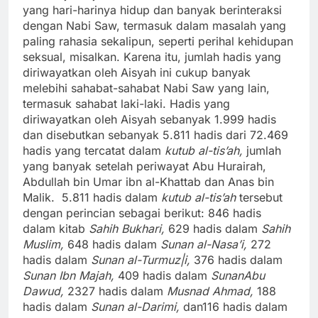
yang hari-harinya hidup dan banyak berinteraksi
dengan Nabi Saw, termasuk dalam masalah yang
paling rahasia sekalipun, seperti perihal kehidupan
seksual, misalkan. Karena itu, jumlah hadis yang
diriwayatkan oleh Aisyah ini cukup banyak
melebihi sahabat-sahabat Nabi Saw yang lain,
termasuk sahabat laki-laki. Hadis yang
diriwayatkan oleh Aisyah sebanyak 1.999 hadis
dan disebutkan sebanyak 5.811 hadis dari 72.469
hadis yang tercatat dalam
kutub al-tis’ah,
jumlah
yang banyak setelah periwayat Abu Hurairah,
Abdullah bin Umar ibn al-Khattab dan Anas bin
Malik. 5.811 hadis dalam
kutub al-tis’ah
tersebut
dengan perincian sebagai berikut: 846 hadis
dalam kitab
Sahih Bukhari,
629 hadis dalam
Sahih
Muslim,
648 hadis dalam
Sunan al-Nasa’i,
272
hadis dalam
Sunan al-Turmuz|i,
376 hadis dalam
Sunan Ibn Majah,
409 hadis dalam
SunanAbu
Dawud,
2327 hadis dalam
Musnad Ahmad,
188
hadis dalam
Sunan al-Darimi,
dan116 hadis dalam