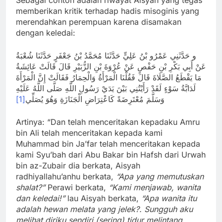
memberikan kritik terhadap hadis misoginis yang
merendahkan perempuan karena disamakan
dengan keledai:
و حَدَّثَنِي عَمْرُو بْنُ عَلِيٍّ حَدَّثَنَا مُحَمَّدُ بْنُ جَعْفَرٍ حَدَّثَنَا شُعْبَةُ
عَنْ أَبِي بَكْرِ بْنِ حَفْصٍ عَنْ عُرْوَةَ بْنِ الزُّبَيْرِ قَالَ قَالَتْ عَائِشَةُ
مَا يَقْطَعُ الصَّلَاةَ قَالَ فَقُلْنَا الْمَرْأَةُ وَالْحِمَارُ فَقَالَتْ إِنَّ الْمَرْأَةَ
لَدَابَّةُ سَوْءٍ لَقَدْ رَأَيْتُنِي بَيْنَ يَدَيْ رَسُولِ اللَّهِ صَلَّى اللَّهُ عَلَيْهِ
[1]
وَسَلَّمَ مُعْتَرِضَةً كَاعْتِرَاضِ الْجَنَازَةِ وَهُوَ يُصَلِّي
Artinya: “Dan telah menceritakan kepadaku Amru
bin Ali telah menceritakan kepada kami
Muhammad bin Ja’far telah menceritakan kepada
kami Syu’bah dari Abu Bakar bin Hafsh dari Urwah
bin az-Zubair dia berkata, Aisyah
radhiyallahu’anhu berkata,
“Apa yang memutuskan
shalat?”
Perawi berkata,
“Kami menjawab,
w
anita
dan keledai!”
lau Aisyah berkata,
“Apa wanita itu
adalah hewan melata yang jelek?. Sungguh aku
melihat diriku sendiri (sering) tidur melintang