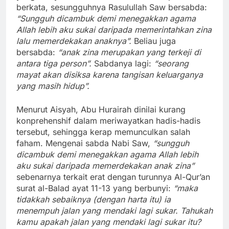
berkata, sesungguhnya Rasulullah Saw bersabda:
“Sungguh dicambuk demi menegakkan agama
Allah lebih aku sukai daripada memerintahkan zina
lalu memerdekakan anaknya”.
Beliau juga
bersabda:
“
anak zina merupakan yang terkeji di
antara tiga person”
.
Sabdanya lagi:
“
seorang
mayat akan disiksa karena tangisan keluarganya
yang masih hidup”
.
Menurut Aisyah, Abu Hurairah dinilai kurang
konprehenshif dalam meriwayatkan hadis-hadis
tersebut, sehingga kerap memunculkan salah
faham. Mengenai sabda Nabi Saw,
“sungguh
dicambuk demi menegakkan agama Allah lebih
aku sukai daripada memerdekakan anak zina”
sebenarnya terkait erat dengan turunnya Al-Qur’an
surat al-Balad ayat 11-13 yang berbunyi:
“maka
tidakkah sebaiknya (dengan harta itu) ia
menempuh jalan yang mendaki lagi sukar. Tahukah
kamu apakah jalan yang mendaki lagi sukar itu?