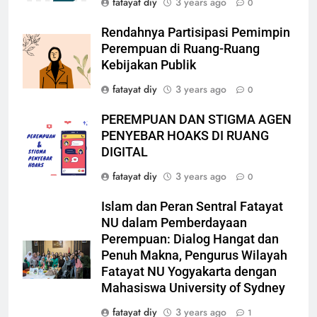
fatayat diy
3 years ago
0
Rendahnya Partisipasi Pemimpin
Perempuan di Ruang-Ruang
Kebijakan Publik
fatayat diy
3 years ago
0
PEREMPUAN DAN STIGMA AGEN
PENYEBAR HOAKS DI RUANG
DIGITAL
fatayat diy
3 years ago
0
Islam dan Peran Sentral Fatayat
NU dalam Pemberdayaan
Perempuan: Dialog Hangat dan
Penuh Makna, Pengurus Wilayah
Fatayat NU Yogyakarta dengan
Mahasiswa University of Sydney
fatayat diy
3 years ago
1