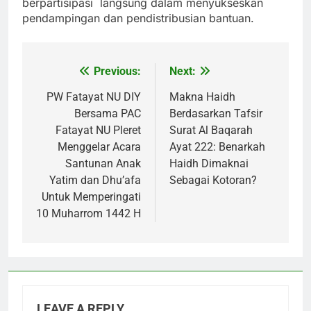
berpartisipasi langsung dalam menyukseskan
pendampingan dan pendistribusian bantuan.
Previous:
Next:
Post
navigation
PW Fatayat NU DIY
Makna Haidh
Bersama PAC
Berdasarkan Tafsir
Fatayat NU Pleret
Surat Al Baqarah
Menggelar Acara
Ayat 222: Benarkah
Santunan Anak
Haidh Dimaknai
Yatim dan Dhu’afa
Sebagai Kotoran?
Untuk Memperingati
10 Muharrom 1442 H
LEAVE A REPLY