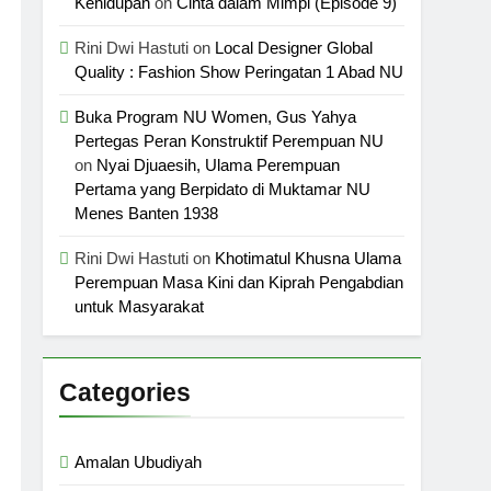
Kehidupan
on
Cinta dalam Mimpi (Episode 9)
Rini Dwi Hastuti
on
Local Designer Global
Quality : Fashion Show Peringatan 1 Abad NU
Buka Program NU Women, Gus Yahya
Pertegas Peran Konstruktif Perempuan NU
on
Nyai Djuaesih, Ulama Perempuan
Pertama yang Berpidato di Muktamar NU
Menes Banten 1938
Rini Dwi Hastuti
on
Khotimatul Khusna Ulama
Perempuan Masa Kini dan Kiprah Pengabdian
untuk Masyarakat
Categories
Amalan Ubudiyah