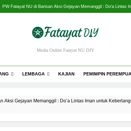
PW Fatayat NU di Barisan Aksi Gejayan Memanggil : Do’a Lintas
Urgensi Eksistensi Masyai
Rendahnya Partisipasi Pemimpin Perem
Tantangan dan Strat
ayat NU DIY
Media Online Fatayat NU DIY
PW Fatayat NU di Barisan Aksi Gejayan Memanggil : Do’a Lintas
Urgensi Eksistensi Masyai
ANG
LEMBAGA
KAJIAN
PEMIMPIN PEREMPU
Rendahnya Partisipasi Pemimpin Perem
Gejayan Memanggil : Do’a Lintas Iman untuk Keberlangsungan