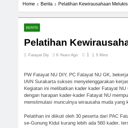
Home
Berita
Pelatihan Kewirausahaan Melukis
BERITA
Pelatihan Kewirausah
1
Fatayat Diy
6 Years Ago
5 Mins
PW Fatayat NU DIY, PC Fatayat NU GK, bekerja
IAIN Surakarta sukses menyelenggarakan kerjasa
Kegiatan ini melibatkan kader kader Fatayat NU
dengan harapan kader-kader Fatayat NU mempun
menstimulasi munculnya wirausaha muda yang k
Pelatihan ini diikuti oleh 30 peserta dari PAC
se-Gunung Kidul kurang lebih ada 560 kader, te