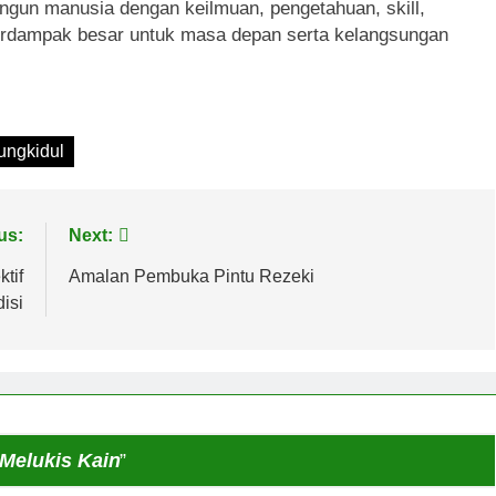
un manusia dengan keilmuan, pengetahuan, skill,
berdampak besar untuk masa depan serta kelangsungan
ungkidul
us:
Next:
tif
Amalan Pembuka Pintu Rezeki
isi
Melukis Kain
”