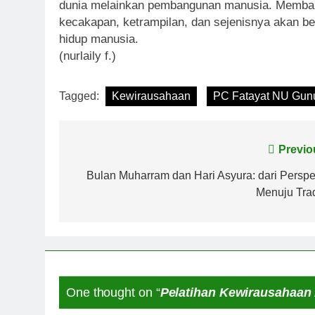
dunia melainkan pembangunan manusia. Membang
kecakapan, ketrampilan, dan sejenisnya akan 
hidup manusia.
(nurlaily f.)
Tagged:
Kewirausahaan
PC Fatayat NU Gun
Post
Previo
navigation
Bulan Muharram dan Hari Asyura: dari Perspek
Menuju Trad
One thought on “
Pelatihan Kewirausahaan 