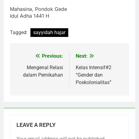
Mahasina, Pondok Gede
Idul Adha 1441 H
Tagged:
sayyidah hajar
Previous:
Next:
Post
navigation
Mengenal Relasi
Kelas Intensif#2
dalam Pernikahan
“Gender dan
Poskolonialitas”
LEAVE A REPLY
Your email address will not be published.