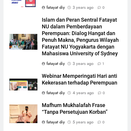
fatayat diy
3 years ago
0
Islam dan Peran Sentral Fatayat
NU dalam Pemberdayaan
Perempuan: Dialog Hangat dan
Penuh Makna, Pengurus Wilayah
Fatayat NU Yogyakarta dengan
Mahasiswa University of Sydney
fatayat diy
3 years ago
1
Webinar Memperingati Hari anti
Kekerasan terhadap Perempuan
fatayat diy
4 years ago
0
Mafhum Mukhalafah Frase
“Tanpa Persetujuan Korban”
fatayat diy
5 years ago
0