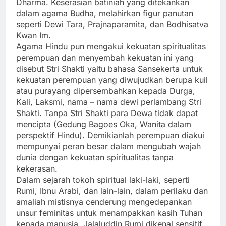
Dharma. Keserasian batiniah yang ditekankan
dalam agama Budha, melahirkan figur panutan
seperti Dewi Tara, Prajnaparamita, dan Bodhisatva
Kwan Im.
Agama Hindu pun mengakui kekuatan spiritualitas
perempuan dan menyembah kekuatan ini yang
disebut Stri Shakti yaitu bahasa Sansekerta untuk
kekuatan perempuan yang diwujudkan berupa kuil
atau purayang dipersembahkan kepada Durga,
Kali, Laksmi, nama – nama dewi perlambang Stri
Shakti. Tanpa Stri Shakti para Dewa tidak dapat
mencipta (Gedung Bagoes Oka, Wanita dalam
perspektif Hindu). Demikianlah perempuan diakui
mempunyai peran besar dalam mengubah wajah
dunia dengan kekuatan spiritualitas tanpa
kekerasan.
Dalam sejarah tokoh spiritual laki-laki, seperti
Rumi, Ibnu Arabi, dan lain-lain, dalam perilaku dan
amaliah mistisnya cenderung mengedepankan
unsur feminitas untuk menampakkan kasih Tuhan
kepada manusia. Jalaluddin Rumi dikenal sensitif