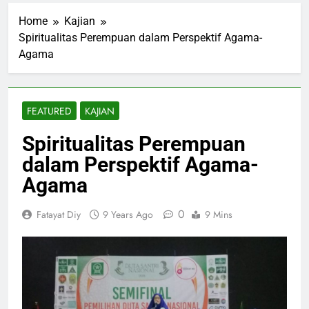
Home
Kajian
Spiritualitas Perempuan dalam Perspektif Agama-
Agama
FEATURED
KAJIAN
Spiritualitas Perempuan
dalam Perspektif Agama-
Agama
0
Fatayat Diy
9 Years Ago
9 Mins