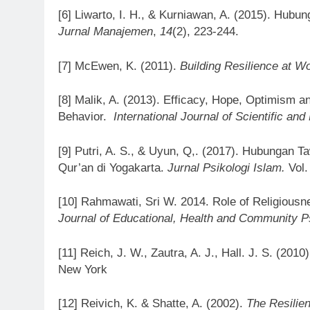
[6] Liwarto, I. H., & Kurniawan, A. (2015). Hu
Jurnal
Manajemen
,
14
(2), 223-244.
[7] McEwen, K. (2011).
Building Resilience at W
[8] Malik, A. (2013). Efficacy, Hope, Optimism a
Behavior.
International Journal of Scientific an
[9] Putri, A. S., & Uyun, Q,. (2017). Hubungan 
Qur’an di Yogakarta.
Jurnal Psikologi Islam.
Vol.
[10] Rahmawati, Sri W. 2014. Role of Religiousne
Journal of Educational, Health and Community 
[11] Reich, J. W., Zautra, A. J., Hall. J. S. (2010
New York
[12] Reivich, K. & Shatte, A. (2002).
The Resilien