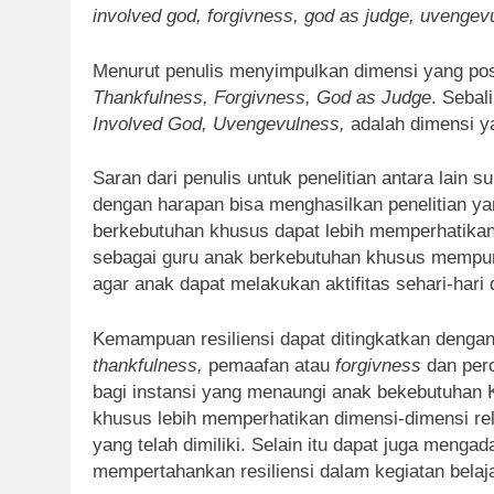
involved god, forgivness, god as judge, uvengev
Menurut penulis menyimpulkan dimensi yang posi
Thankfulness, Forgivness, God as Judge
. Seba
Involved God, Uvengevulness,
adalah dimensi ya
Saran dari penulis untuk penelitian antara lain 
dengan harapan bisa menghasilkan penelitian yang
berkebutuhan khusus dapat lebih memperhatikan
sebagai guru anak berkebutuhan khusus mempuny
agar anak dapat melakukan aktifitas sehari-hari
Kemampuan resiliensi dapat ditingkatkan denga
thankfulness,
pemaafan atau
forgivness
dan per
bagi instansi yang menaungi anak bekebutuhan 
khusus lebih memperhatikan dimensi-dimensi rel
yang telah dimiliki. Selain itu dapat juga menga
mempertahankan resiliensi dalam kegiatan belaj