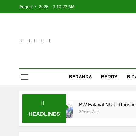
Skip
August 7, 2026
3:10:23 AM
to
content
Fat
BERANDA
BERITA
BID
a Digital
PW Fatayat NU di Barisan Aksi Geja
2 Years Ago
HEADLINES