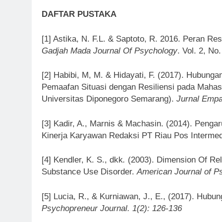
DAFTAR PUSTAKA
[1] Astika, N. F.L. & Saptoto, R. 2016. Peran R
Gadjah Mada Journal Of Psychology
. Vol. 2, No
[2] Habibi, M, M. & Hidayati, F. (2017). Hubung
Pemaafan Situasi dengan Resiliensi pada Mahas
Universitas Diponegoro Semarang).
J
urnal Empa
[3] Kadir, A., Marnis & Machasin. (2014). Penga
Kinerja Karyawan Redaksi PT Riau Pos Interme
[4] Kendler, K. S., dkk
.
(2003). Dimension Of Reli
Substance Use Disorder.
American Journal of P
[5] Lucia, R., & Kurniawan, J., E., (2017). Hubu
Psychopreneur Journal. 1(2): 126-136