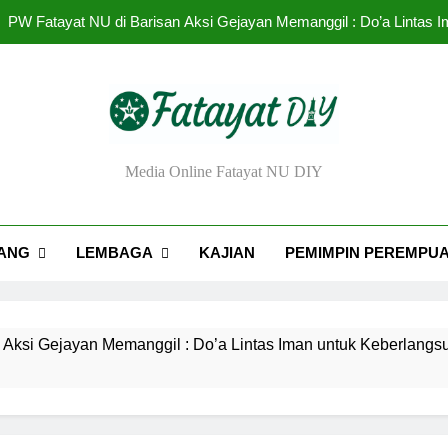
PW Fatayat NU di Barisan Aksi Gejayan Memanggil : Do’a Lintas
Urgensi Eksistensi Masyai
Rendahnya Partisipasi Pemimpin Perem
Tantangan dan Strat
ayat NU DIY
Media Online Fatayat NU DIY
PW Fatayat NU di Barisan Aksi Gejayan Memanggil : Do’a Lintas
Urgensi Eksistensi Masyai
ANG
LEMBAGA
KAJIAN
PEMIMPIN PEREMPU
Rendahnya Partisipasi Pemimpin Perem
yan Memanggil : Do’a Lintas Iman untuk Keberlangsungan Dem