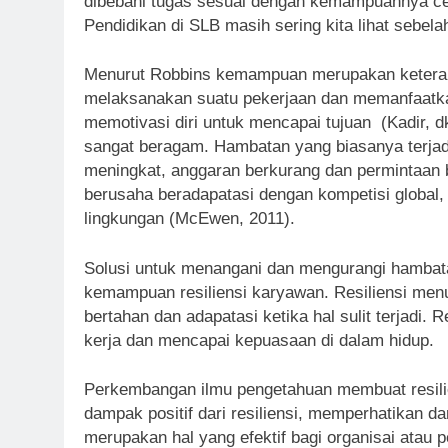
dibebani tugas sesuai dengan kemampuannya ce
Pendidikan di SLB masih sering kita lihat sebela
Menurut Robbins kemampuan merupakan keteramp
melaksanakan suatu pekerjaan dan memanfaatk
memotivasi diri untuk mencapai tujuan (Kadir, d
sangat beragam. Hambatan yang biasanya terjadi 
meningkat, anggaran berkurang dan permintaan 
berusaha beradapatasi dengan kompetisi global, 
lingkungan (McEwen, 2011).
Solusi untuk menangani dan mengurangi hambat
kemampuan resiliensi karyawan. Resiliensi men
bertahan dan adapatasi ketika hal sulit terjadi.
kerja dan mencapai kepuasaan di dalam hidup.
Perkembangan ilmu pengetahuan membuat resilie
dampak positif dari resiliensi, memperhatikan da
merupakan hal yang efektif bagi organisai atau 