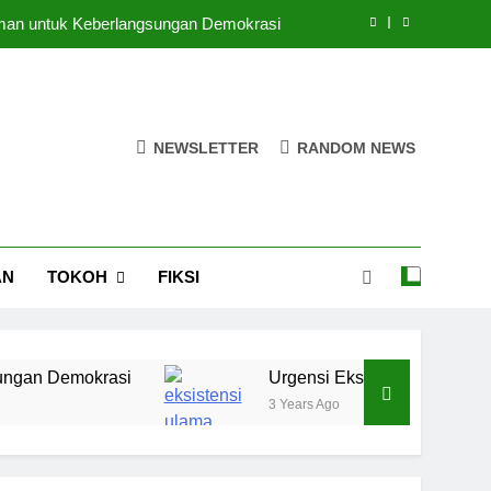
 Iman untuk Keberlangsungan Demokrasi
kh Perempuan di Lingkungan Pesantren
puan di Ruang-Ruang Kebijakan Publik
NEWSLETTER
RANDOM NEWS
egi Pendidikan Pesantren di Era Digital
 Iman untuk Keberlangsungan Demokrasi
kh Perempuan di Lingkungan Pesantren
AN
TOKOH
FIKSI
puan di Ruang-Ruang Kebijakan Publik
okrasi
Urgensi Eksistensi Masyaikh Perempu
3 Years Ago