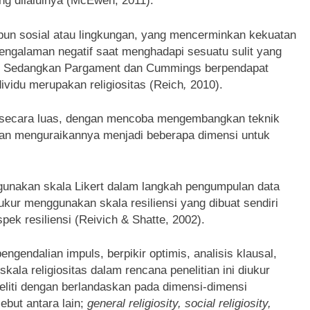
g dilaluinya (McEwen, 2011).
aupun sosial atau lingkungan, yang mencerminkan kekuatan
engalaman negatif saat menghadapi sesuatu sulit yang
. Sedangkan Pargament dan Cummings berpendapat
dividu merupakan religiositas (Reich
,
2010).
as secara luas, dengan mencoba mengembangkan teknik
gan menguraikannya menjadi beberapa dimensi untuk
ggunakan skala Likert dalam langkah pengumpulan data
diukur menggunakan skala resiliensi yang dibuat sendiri
pek resiliensi (Reivich & Shatte, 2002).
ngendalian impuls, berpikir optimis, analisis klausal,
kala religiositas dalam rencana penelitian ini diukur
eliti dengan berlandaskan pada dimensi-dimensi
ebut antara lain;
general religiosity, social religiosity,