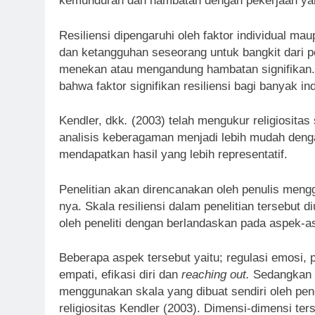
kemunduran dan hambatan dengan pekerjaan yan
Resiliensi dipengaruhi oleh faktor individual m
dan ketangguhan seseorang untuk bangkit dari p
menekan atau mengandung hambatan signifikan
bahwa faktor signifikan resiliensi bagi banyak in
Kendler,
dkk
.
(2003) telah mengukur religiosit
analisis keberagaman menjadi lebih mudah den
mendapatkan hasil yang lebih representatif.
Penelitian akan direncanakan oleh penulis men
nya. Skala resiliensi dalam penelitian tersebut 
oleh peneliti dengan berlandaskan pada aspek-as
Beberapa aspek tersebut yaitu; regulasi emosi, pe
empati, efikasi diri dan
reaching out.
Sedangkan s
menggunakan skala yang dibuat sendiri oleh pen
religiositas Kendler (2003). Dimensi-dimensi ters