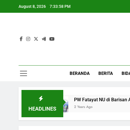
Skip
August 8, 2026
7:33:59 PM
to
content
Fat
BERANDA
BERITA
BID
a Digital
PW Fatayat NU di Barisan Aksi Geja
2 Years Ago
HEADLINES