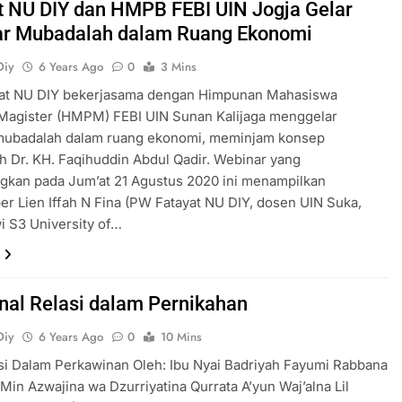
t NU DIY dan HMPB FEBI UIN Jogja Gelar
r Mubadalah dalam Ruang Ekonomi
Diy
6 Years Ago
0
3 Mins
at NU DIY bekerjasama dengan Himpunan Mahasiswa
Magister (HMPM) FEBI UIN Sunan Kalijaga menggelar
mubadalah dalam ruang ekonomi, meminjam konsep
 Dr. KH. Faqihuddin Abdul Qadir. Webinar yang
gkan pada Jum’at 21 Agustus 2020 ini menampilkan
r Lien Iffah N Fina (PW Fatayat NU DIY, dosen UIN Suka,
 S3 University of…
al Relasi dalam Pernikahan
Diy
6 Years Ago
0
10 Mins
si Dalam Perkawinan Oleh: Ibu Nyai Badriyah Fayumi Rabbana
Min Azwajina wa Dzurriyatina Qurrata A’yun Waj’alna Lil