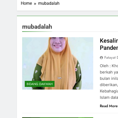
Home
mubadalah
mubadalah
Kesali
Pande
Fatayat 
Oleh : Kh
berkah ya
bulan ini
BIDANG DAKWAH
diberikan
Kebahagi
Islam dal
Read More