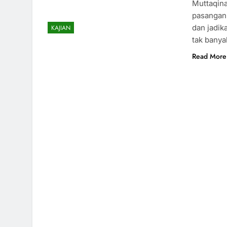
Muttaqin
pasangan-
dan jadik
KAJIAN
tak banya
Read More