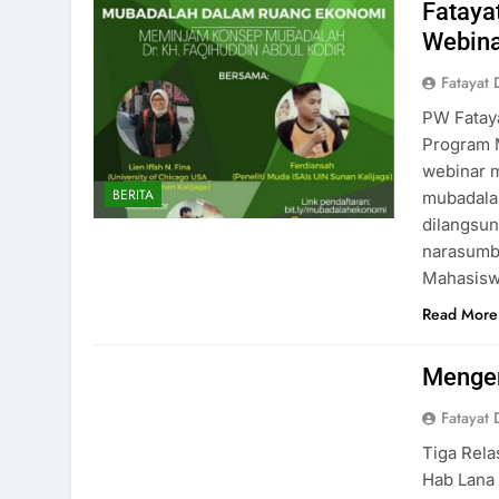
Fataya
Webina
Fatayat 
PW Fatay
Program 
webinar 
BERITA
mubadalah
dilangsun
narasumbe
Mahasiswi
Read More
Mengen
Fatayat 
Tiga Rela
Hab Lana 