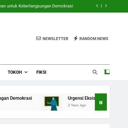
Iman untuk Keberlangsungan Demokrasi
kh Perempuan di Lingkungan Pesantren
puan di Ruang-Ruang Kebijakan Publik
NEWSLETTER
RANDOM NEWS
egi Pendidikan Pesantren di Era Digital
Iman untuk Keberlangsungan Demokrasi
kh Perempuan di Lingkungan Pesantren
TOKOH
FIKSI
puan di Ruang-Ruang Kebijakan Publik
okrasi
Urgensi Eksistensi Masyaikh Perempu
3 Years Ago