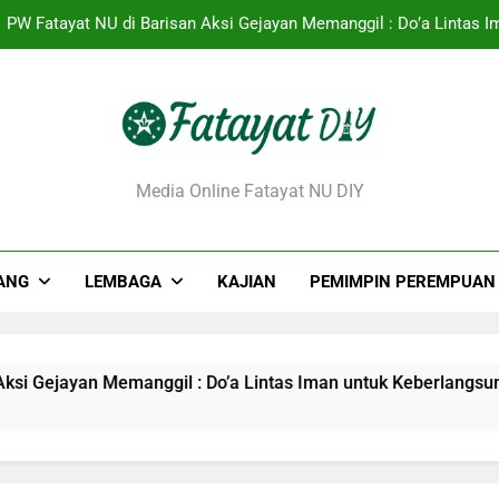
PW Fatayat NU di Barisan Aksi Gejayan Memanggil : Do’a Lintas 
Urgensi Eksistensi Masyai
Rendahnya Partisipasi Pemimpin Perem
Tantangan dan Strat
ayat NU DIY
Media Online Fatayat NU DIY
PW Fatayat NU di Barisan Aksi Gejayan Memanggil : Do’a Lintas 
Urgensi Eksistensi Masyai
ANG
LEMBAGA
KAJIAN
PEMIMPIN PEREMPUAN
Rendahnya Partisipasi Pemimpin Perem
yan Memanggil : Do’a Lintas Iman untuk Keberlangsungan Dem