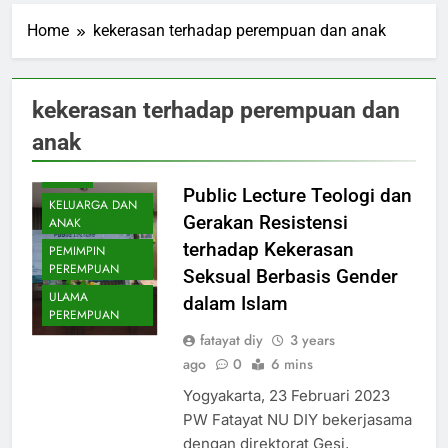
Home
kekerasan terhadap perempuan dan anak
kekerasan terhadap perempuan dan
anak
BERITA
Public Lecture Teologi dan
KELUARGA DAN
Gerakan Resistensi
ANAK
terhadap Kekerasan
PEMIMPIN
PEREMPUAN
Seksual Berbasis Gender
ULAMA
dalam Islam
PEREMPUAN
fatayat diy
3 years
ago
0
6 mins
Yogyakarta, 23 Februari 2023
PW Fatayat NU DIY bekerjasama
dengan direktorat Gesi,