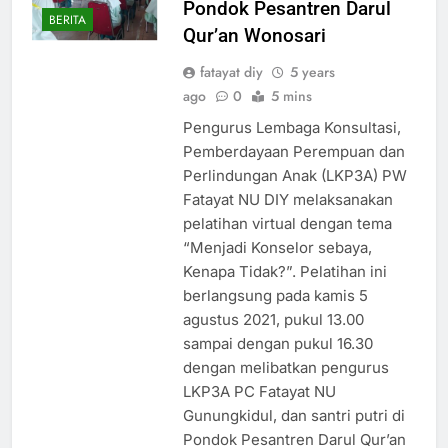
Pondok Pesantren Darul
BERITA
Qur’an Wonosari
fatayat diy
5 years
ago
0
5 mins
Pengurus Lembaga Konsultasi,
Pemberdayaan Perempuan dan
Perlindungan Anak (LKP3A) PW
Fatayat NU DIY melaksanakan
pelatihan virtual dengan tema
“Menjadi Konselor sebaya,
Kenapa Tidak?”. Pelatihan ini
berlangsung pada kamis 5
agustus 2021, pukul 13.00
sampai dengan pukul 16.30
dengan melibatkan pengurus
LKP3A PC Fatayat NU
Gunungkidul, dan santri putri di
Pondok Pesantren Darul Qur’an