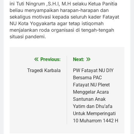
ini Tuti Ningrum ,S.H.I, M.H selaku Ketua Panitia
beliau menyampaikan harapan-harapan dan
sekaligus motivasi kepada seluruh kader Fatayat
NU Kota Yogyakarta agar tetap istiqomah
menjalankan roda organisasi di tengah-tengah
situasi pandemi.
Previous:
Next:
Post
navigation
Tragedi Karbala
PW Fatayat NU DIY
Bersama PAC
Fatayat NU Pleret
Menggelar Acara
Santunan Anak
Yatim dan Dhu’afa
Untuk Memperingati
10 Muharrom 1442 H