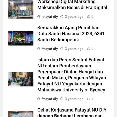
Workshop Digital Marketing:
Maksimalkan Bisnis di Era Digital
fatayat diy
3 years ago
0
Semarakkan Ajang Pemilihan
Duta Santri Nasional 2023, 6341
Santri Berkompetisi
fatayat diy
3 years ago
0
Islam dan Peran Sentral Fatayat
NU dalam Pemberdayaan
Perempuan: Dialog Hangat dan
Penuh Makna, Pengurus Wilayah
Fatayat NU Yogyakarta dengan
Mahasiswa University of Sydney
fatayat diy
3 years ago
1
Geliat Kerjasama Fatayat NU DIY
dengan Berbagai Lembaga dan