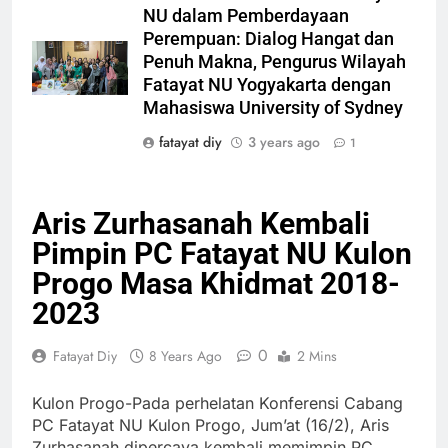
NU dalam Pemberdayaan
Perempuan: Dialog Hangat dan
Penuh Makna, Pengurus Wilayah
Fatayat NU Yogyakarta dengan
Mahasiswa University of Sydney
fatayat diy
3 years ago
1
Aris Zurhasanah Kembali
Pimpin PC Fatayat NU Kulon
Progo Masa Khidmat 2018-
2023
0
Fatayat Diy
8 Years Ago
2 Mins
Kulon Progo-Pada perhelatan Konferensi Cabang
PC Fatayat NU Kulon Progo, Jum’at (16/2), Aris
Zurhasanah dipercaya kembali memimpin PC