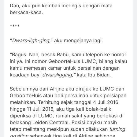
Dan, aku pun kembali meringis dengan mata
berkaca-kaca.
****
“
Dwars-ligh-ging
,” aku mengejanya lagi.
“Bagus. Nah, besok Rabu, kamu telepon ke nomor
ini ya. Ini nomor GeboorteHuis LUMC, bilang kalau
kamu memesan kamar untuk persalinan dengan
keadaan bayi
d
warsligging
,”
kata Ibu Bidan.
Sebelumnya dari Alrijne aku dirujuk ke LUMC dan
GeboorteHuis atau poli persalinan untuk persiapan
melahirkan. Terhitung sejak tanggal 4 Juli 2016
hingga 11 Juli 2016, aku tiga kali bolak-balik
diperiksa di LUMC, rumah sakit yang berlokasi di
belakang Leiden Centraal. Posisi bayiku masih
tetap melintang meskipun sudah dilakukan
turning
position
sebanyak tiga kali di Alrijne sehingga