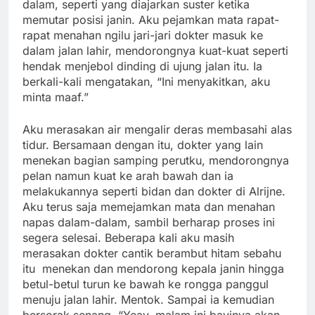
dalam, seperti yang diajarkan suster ketika
memutar posisi janin. Aku pejamkan mata rapat-
rapat menahan ngilu jari-jari dokter masuk ke
dalam jalan lahir, mendorongnya kuat-kuat seperti
hendak menjebol dinding di ujung jalan itu. Ia
berkali-kali mengatakan, “Ini menyakitkan, aku
minta maaf.”
Aku merasakan air mengalir deras membasahi alas
tidur. Bersamaan dengan itu, dokter yang lain
menekan bagian samping perutku, mendorongnya
pelan namun kuat ke arah bawah dan ia
melakukannya seperti bidan dan dokter di Alrijne.
Aku terus saja memejamkan mata dan menahan
napas dalam-dalam, sambil berharap proses ini
segera selesai. Beberapa kali aku masih
merasakan dokter cantik berambut hitam sebahu
itu menekan dan mendorong kepala janin hingga
betul-betul turun ke bawah ke rongga panggul
menuju jalan lahir. Mentok. Sampai ia kemudian
bersorak senang, “Yeay, malam ini bayinya akan