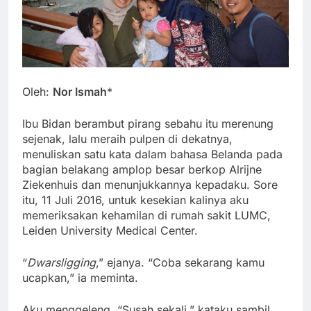
Oleh:
Nor Ismah
*
Ibu Bidan berambut pirang sebahu itu merenung
sejenak, lalu meraih pulpen di dekatnya,
menuliskan satu kata dalam bahasa Belanda pada
bagian belakang amplop besar berkop Alrijne
Ziekenhuis dan menunjukkannya kepadaku. Sore
itu, 11 Juli 2016, untuk kesekian kalinya aku
memeriksakan kehamilan di rumah sakit LUMC,
Leiden University Medical Center.
“
D
warsligging
,” ejanya. “Coba sekarang kamu
ucapkan,” ia meminta.
Aku menggeleng. “Susah sekali,” kataku sambil