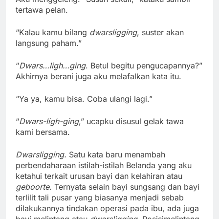
tertawa pelan.
“Kalau kamu bilang
dwarsligging
, suster akan
langsung paham.”
“
Dwars…ligh…ging
. Betul begitu pengucapannya?”
Akhirnya berani juga aku melafalkan kata itu.
“Ya ya, kamu bisa. Coba ulangi lagi.”
“
Dwars-ligh-ging
,” ucapku disusul gelak tawa
kami bersama.
D
warsligging
.
Satu kata baru menambah
perbendaharaan istilah-istilah Belanda yang aku
ketahui terkait urusan bayi dan kelahiran atau
geboorte
. Ternyata selain bayi sungsang dan bayi
terlilit tali pusar yang biasanya menjadi sebab
dilakukannya tindakan operasi pada ibu, ada juga
bayi melintang atau
d
warsligging
.
Posisimelintang