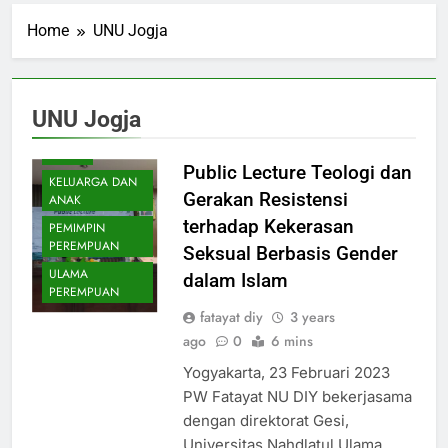
Home
UNU Jogja
UNU Jogja
BERITA
Public Lecture Teologi dan
KELUARGA DAN
Gerakan Resistensi
ANAK
terhadap Kekerasan
PEMIMPIN
PEREMPUAN
Seksual Berbasis Gender
ULAMA
dalam Islam
PEREMPUAN
fatayat diy
3 years
ago
0
6 mins
Yogyakarta, 23 Februari 2023
PW Fatayat NU DIY bekerjasama
dengan direktorat Gesi,
Universitas Nahdlatul Ulama