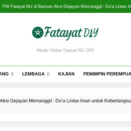
PW Fatayat NU di Barisan Aksi Gejayan Memanggil : Do’a Lintas
Urgensi Eksistensi Masyai
Rendahnya Partisipasi Pemimpin Perem
Tantangan dan Strat
ayat NU DIY
Media Online Fatayat NU DIY
PW Fatayat NU di Barisan Aksi Gejayan Memanggil : Do’a Lintas
Urgensi Eksistensi Masyai
ANG
LEMBAGA
KAJIAN
PEMIMPIN PEREMPU
Rendahnya Partisipasi Pemimpin Perem
ayan Memanggil : Do’a Lintas Iman untuk Keberlangsungan De