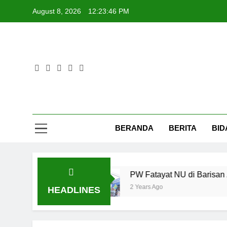
Skip
August 8, 2026
12:23:47 PM
to
content
Fat
BERANDA
BERITA
BID
ra Digital
PW Fatayat NU di Barisan Aksi Gej
2 Years Ago
HEADLINES