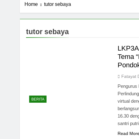
Home
tutor sebaya
tutor sebaya
LKP3A 
Tema “
Pondok
Fatayat 
Pengurus 
Perlindun
BERITA
virtual de
berlangsu
16.30 den
santri put
Read Mor