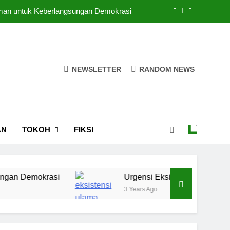
 Iman untuk Keberlangsungan Demokrasi
kh Perempuan di Lingkungan Pesantren
puan di Ruang-Ruang Kebijakan Publik
NEWSLETTER
RANDOM NEWS
egi Pendidikan Pesantren di Era Digital
 Iman untuk Keberlangsungan Demokrasi
kh Perempuan di Lingkungan Pesantren
AN
TOKOH
FIKSI
puan di Ruang-Ruang Kebijakan Publik
mokrasi
Urgensi Eksistensi Masyaikh Perempu
3 Years Ago