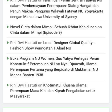
Rini Dwi Hastuti
on
Islam dan Peran Sentral Fatayat NU
dalam Pemberdayaan Perempuan: Dialog Hangat dan
Penuh Makna, Pengurus Wilayah Fatayat NU Yogyakarta
dengan Mahasiswa University of Sydney
Novel Cinta dalam Mimpi: Sebuah Ikhtiar Kehidupan
on
Cinta dalam Mimpi (Episode 9)
Rini Dwi Hastuti
on
Local Designer Global Quality :
Fashion Show Peringatan 1 Abad NU
Buka Program NU Women, Gus Yahya Pertegas Peran
Konstruktif Perempuan NU
on
Nyai Djuaesih, Ulama
Perempuan Pertama yang Berpidato di Muktamar NU
Menes Banten 1938
Rini Dwi Hastuti
on
Khotimatul Khusna Ulama
Perempuan Masa Kini dan Kiprah Pengabdian untuk
Masyarakat