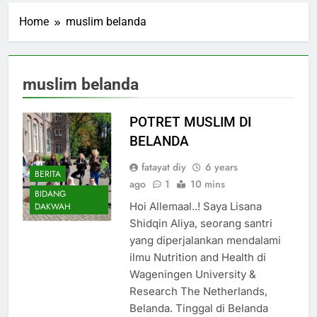
Home
muslim belanda
muslim belanda
POTRET MUSLIM DI
BELANDA
fatayat diy
6 years
BERITA
ago
1
10 mins
BIDANG
Hoi Allemaal..! Saya Lisana
DAKWAH
Shidqin Aliya, seorang santri
yang diperjalankan mendalami
ilmu Nutrition and Health di
Wageningen University &
Research The Netherlands,
Belanda. Tinggal di Belanda