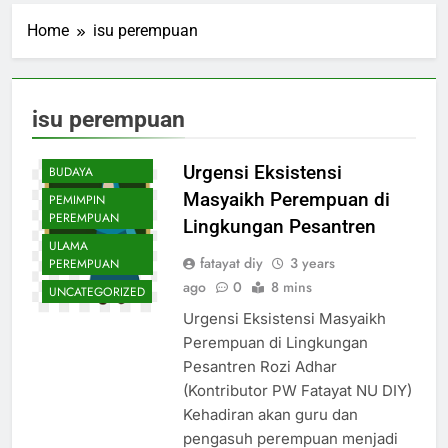
Home
isu perempuan
AMALAN
UBUDIYAH
BIDANG
DAKWAH
isu perempuan
BIDANG SOSIAL,
SENI DAN
Urgensi Eksistensi
BUDAYA
Masyaikh Perempuan di
PEMIMPIN
PEREMPUAN
Lingkungan Pesantren
ULAMA
fatayat diy
3 years
PEREMPUAN
ago
0
8 mins
UNCATEGORIZED
Urgensi Eksistensi Masyaikh
Perempuan di Lingkungan
Pesantren Rozi Adhar
(Kontributor PW Fatayat NU DIY)
Kehadiran akan guru dan
pengasuh perempuan menjadi