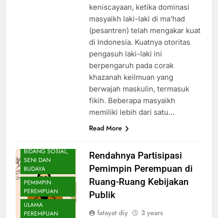
keniscayaan, ketika dominasi
masyaikh laki-laki di ma’had
(pesantren) telah mengakar kuat
di Indonesia. Kuatnya otoritas
pengasuh laki-laki ini
berpengaruh pada corak
khazanah keilmuan yang
berwajah maskulin, termasuk
BIDANG HUKUM,
POLITIK DAN
fikih. Beberapa masyaikh
ADVOKASI
memiliki lebih dari satu…
BIDANG
Read More
PENGEMBANGAN
ORGANISASI
BIDANG SOSIAL,
Rendahnya Partisipasi
SENI DAN
Pemimpin Perempuan di
BUDAYA
Ruang-Ruang Kebijakan
PEMIMPIN
PEREMPUAN
Publik
ULAMA
fatayat diy
3 years
PEREMPUAN