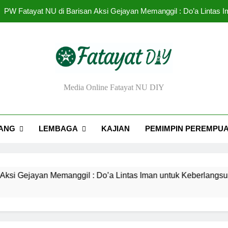
PW Fatayat NU di Barisan Aksi Gejayan Memanggil : Do’a Lintas
Urgensi Eksistensi Masyai
Rendahnya Partisipasi Pemimpin Perem
Tantangan dan Strat
ayat NU DIY
Media Online Fatayat NU DIY
PW Fatayat NU di Barisan Aksi Gejayan Memanggil : Do’a Lintas
Urgensi Eksistensi Masyai
ANG
LEMBAGA
KAJIAN
PEMIMPIN PEREMPU
Rendahnya Partisipasi Pemimpin Perem
ayan Memanggil : Do’a Lintas Iman untuk Keberlangsungan De