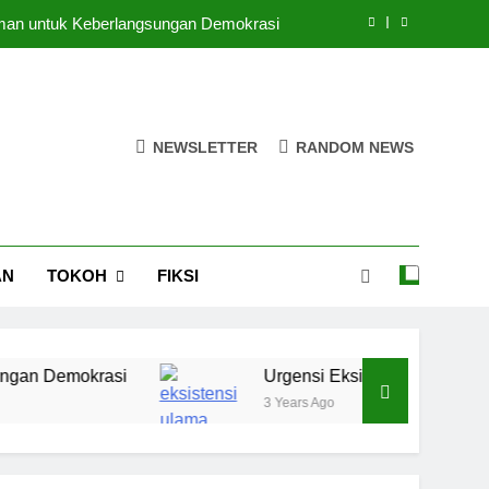
 Iman untuk Keberlangsungan Demokrasi
kh Perempuan di Lingkungan Pesantren
puan di Ruang-Ruang Kebijakan Publik
NEWSLETTER
RANDOM NEWS
egi Pendidikan Pesantren di Era Digital
 Iman untuk Keberlangsungan Demokrasi
kh Perempuan di Lingkungan Pesantren
AN
TOKOH
FIKSI
puan di Ruang-Ruang Kebijakan Publik
mokrasi
Urgensi Eksistensi Masyaikh Perempu
3 Years Ago