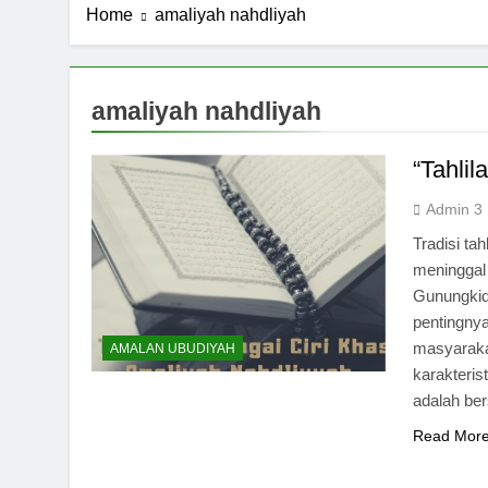
Home
amaliyah nahdliyah
amaliyah nahdliyah
“Tahlil
Admin 3
Tradisi ta
meninggal
Gunungkid
pentingny
masyaraka
AMALAN UBUDIYAH
karakteri
adalah ber
Read Mor