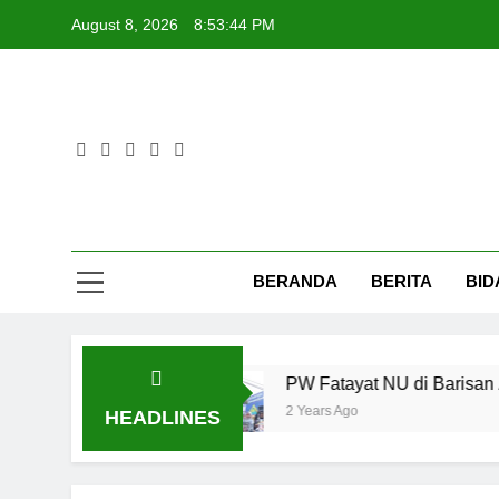
Skip
August 8, 2026
8:53:45 PM
to
content
Fat
BERANDA
BERITA
BID
a Digital
PW Fatayat NU di Barisan Aksi Gej
2 Years Ago
HEADLINES