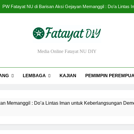
Urgensi Eksistensi Masyai
Rendahnya Partisipasi Pemimpin Perem
Tantangan dan Strat
PW Fatayat NU di Barisan Aksi Gejayan Memanggil : Do’a Lintas
ayat NU DIY
Media Online Fatayat NU DIY
Urgensi Eksistensi Masyai
Rendahnya Partisipasi Pemimpin Perem
ANG
LEMBAGA
KAJIAN
PEMIMPIN PEREMPU
ggil : Do’a Lintas Iman untuk Keberlangsungan Demokrasi