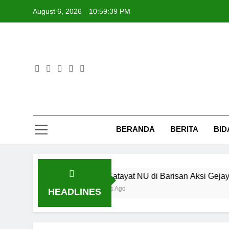
Skip
August 6, 2026
10:59:39 PM
to
content
Fat
BERANDA
BERITA
BID
PW Fatayat NU di Barisan Aksi Gejayan Meman
2 Years Ago
HEADLINES