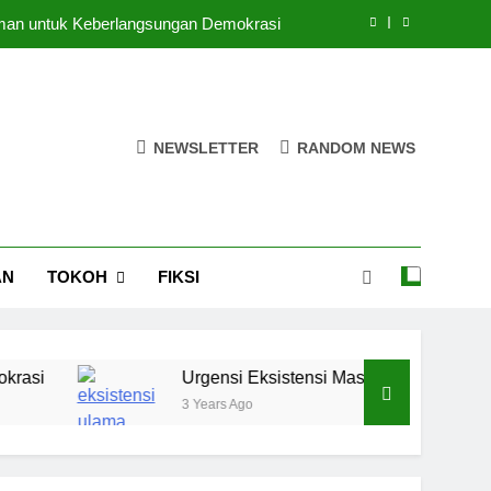
kh Perempuan di Lingkungan Pesantren
puan di Ruang-Ruang Kebijakan Publik
egi Pendidikan Pesantren di Era Digital
NEWSLETTER
RANDOM NEWS
 Iman untuk Keberlangsungan Demokrasi
kh Perempuan di Lingkungan Pesantren
puan di Ruang-Ruang Kebijakan Publik
AN
TOKOH
FIKSI
Urgensi Eksistensi Masyaikh Perempuan di Ling
3 Years Ago