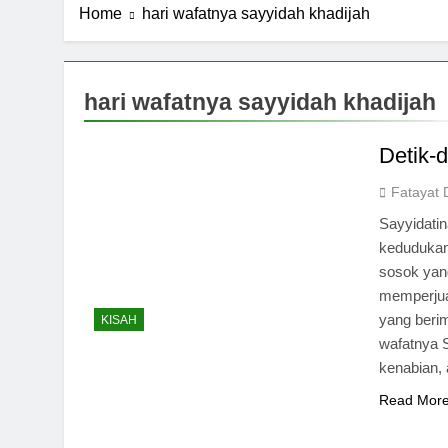
Home
hari wafatnya sayyidah khadijah
hari wafatnya sayyidah khadijah
Detik-
Fatayat 
Sayyidatin
kedudukan
sosok ya
memperjua
yang berim
KISAH
wafatnya 
kenabian,
Read Mor