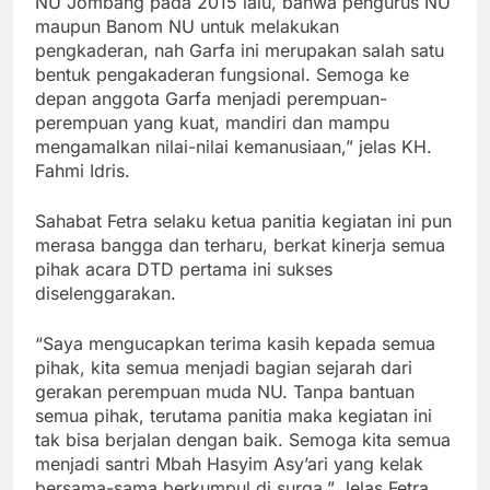
NU Jombang pada 2015 lalu, bahwa pengurus NU
maupun Banom NU untuk melakukan
pengkaderan, nah Garfa ini merupakan salah satu
bentuk pengakaderan fungsional. Semoga ke
depan anggota Garfa menjadi perempuan-
perempuan yang kuat, mandiri dan mampu
mengamalkan nilai-nilai kemanusiaan,” jelas KH.
Fahmi Idris.
Sahabat Fetra selaku ketua panitia kegiatan ini pun
merasa bangga dan terharu, berkat kinerja semua
pihak acara DTD pertama ini sukses
diselenggarakan.
“Saya mengucapkan terima kasih kepada semua
pihak, kita semua menjadi bagian sejarah dari
gerakan perempuan muda NU. Tanpa bantuan
semua pihak, terutama panitia maka kegiatan ini
tak bisa berjalan dengan baik. Semoga kita semua
menjadi santri Mbah Hasyim Asy’ari yang kelak
bersama-sama berkumpul di surga,” Jelas Fetra