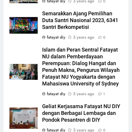
fatayat diy
3 years ago
0
Semarakkan Ajang Pemilihan
Duta Santri Nasional 2023, 6341
Santri Berkompetisi
fatayat diy
3 years ago
0
Islam dan Peran Sentral Fatayat
NU dalam Pemberdayaan
Perempuan: Dialog Hangat dan
Penuh Makna, Pengurus Wilayah
Fatayat NU Yogyakarta dengan
Mahasiswa University of Sydney
fatayat diy
3 years ago
1
Geliat Kerjasama Fatayat NU DIY
dengan Berbagai Lembaga dan
Pondok Pesantren di DIY
fatayat diy
3 years ago
0