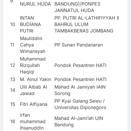
9
NURUL HUDA
BANDUNG)/PONPES
JANNATUL HUDA
INTAN
PP. PUTRI AL-LATHIFIYYAH II
10
BUDIANA
BAHRUL ULUM
PUTRI
TAMBAKBERAS JOMBANG
Mauliddini
11
Cahya
PP Sunan Pandanaran
Wimansyah
Muhammad
12
Rizqullah
Pondok Pesantren HATI
Haqiqi
13
M. Ainul Yakin
Pondok Pesantren HATI
Ulil Albab Al
Mahad Al Jamiyah IAIN
14
Jawad
Sorong
PP Kyai Galang Sewu /
15
Fitri Alfiyana
Universitas Diponegoro
irfan
Mahad Al-Jami’ah UIN
16
muhammad
Bandung
ihsanuddin