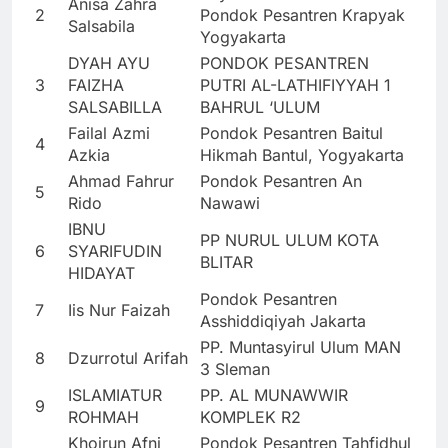
Anisa Zahra
2
Pondok Pesantren Krapyak
Salsabila
Yogyakarta
DYAH AYU
PONDOK PESANTREN
3
FAIZHA
PUTRI AL-LATHIFIYYAH 1
SALSABILLA
BAHRUL ‘ULUM
Failal Azmi
Pondok Pesantren Baitul
4
Azkia
Hikmah Bantul, Yogyakarta
Ahmad Fahrur
Pondok Pesantren An
5
Rido
Nawawi
IBNU
PP NURUL ULUM KOTA
6
SYARIFUDIN
BLITAR
HIDAYAT
Pondok Pesantren
7
Iis Nur Faizah
Asshiddiqiyah Jakarta
PP. Muntasyirul Ulum MAN
8
Dzurrotul Arifah
3 Sleman
ISLAMIATUR
PP. AL MUNAWWIR
9
ROHMAH
KOMPLEK R2
Khoirun Afni
Pondok Pesantren Tahfidhul