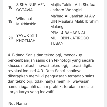
SISKA NUR AFNI
Majlis Taklim Ash Shofaa
18
OCTAVIA
Jatiroto Wonogiri
Ma’had Al Jami’ah Al Aly
Wildanul
19
UIN Maulana Malik Ibrahim
Mukhlashin
Malang
PPM. 4 BAHASA AL
YAYUK SITI
20
MUHIBBIN JATIROGO
KHOTIJAH
TUBAN
4. Bidang Sanis dan teknologi, mencakup
perkembangan sains dan teknologi yang secara
khusus meliputi inovasi teknologi, literasi digital,
revolusi industri 4.0. Duta Santri nantinya
diharapkan memiliki penguasaan terhadap sains
dan teknologi, tidak hanya memiliki wawasan
namun juga ahli dalam praktik, terutama melalui
karya karya yang inovatif.
No.
Nama