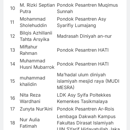
M. Rizki Septian
Pondok Pesantren Muqimus
10
Putra
Sunnah
Mohammad
Pondok Pesantren Asy
11
Sholehuddin
Syarifiy Lumajang
Bilqis Azhillanii
12
Madrasah Diniyah an-nur
Tahta Arsyika
Miftahur
13
Pondok Pesantren HATI
Rahman
Muhammad
14
Pondok Pesantren HATI
Husni Mubarrok
Ma’hadal ulum diniyah
muhammad
15
islamiyah mesjid raya (MUDI
khalidin
MESRA)
Nita Reza
LDK Asy Syifa Poltekkes
16
Wardhani
Kemenkes Tasikmalaya
17
Zunyta Nur’Aini
Pondok Pesantren Ar-Rois
Lembaga Dakwah Kampus
Nur Aulia
18
Fakultas Dirasat Islamiyah
Fatimah
UIN SYarif Hidayatullah Jaka