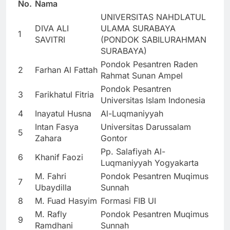
No.
Nama
UNIVERSITAS NAHDLATUL
DIVA ALI
ULAMA SURABAYA
1
SAVITRI
(PONDOK SABILURAHMAN
SURABAYA)
Pondok Pesantren Raden
2
Farhan Al Fattah
Rahmat Sunan Ampel
Pondok Pesantren
3
Farikhatul Fitria
Universitas Islam Indonesia
4
Inayatul Husna
Al-Luqmaniyyah
Intan Fasya
Universitas Darussalam
5
Zahara
Gontor
Pp. Salafiyah Al-
6
Khanif Faozi
Luqmaniyyah Yogyakarta
M. Fahri
Pondok Pesantren Muqimus
7
Ubaydilla
Sunnah
8
M. Fuad Hasyim
Formasi FIB UI
M. Rafly
Pondok Pesantren Muqimus
9
Ramdhani
Sunnah