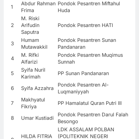
Abdur Rahman
Pondok Pesantren Miftahul
1
Frima
Huda
M. Riski
2
Arifudin
Pondok Pesantren HATI
Saputra
Humam
Pondok Pesantren Sunan
3
Mutawakkil
Pandanaran
M. Rifki
Pondok Pesantren Muqimus
4
Alfarizi
Sunnah
Syifa Nuril
5
PP Sunan Pandanaran
Karimah
Pondok Pesantren Al-
6
Syifa Azzahra
Luqmaniyyah
Makhyatul
7
PP Hamalatul Quran Putri III
Fikriya
Pondok Pesantren Darul Falah
8
Umar Kustiadi
Besongo
LDK ASSALAM POLBAN
HILDA FITRIA
(POLITEKNIK NEGERI