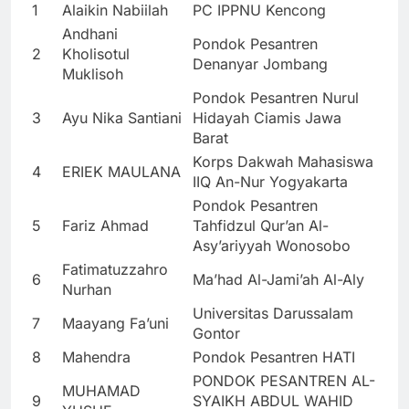
1
Alaikin Nabiilah
PC IPPNU Kencong
Andhani
Pondok Pesantren
2
Kholisotul
Denanyar Jombang
Muklisoh
Pondok Pesantren Nurul
3
Ayu Nika Santiani
Hidayah Ciamis Jawa
Barat
Korps Dakwah Mahasiswa
4
ERIEK MAULANA
IIQ An-Nur Yogyakarta
Pondok Pesantren
5
Fariz Ahmad
Tahfidzul Qur’an Al-
Asy’ariyyah Wonosobo
Fatimatuzzahro
6
Ma’had Al-Jami’ah Al-Aly
Nurhan
Universitas Darussalam
7
Maayang Fa’uni
Gontor
8
Mahendra
Pondok Pesantren HATI
PONDOK PESANTREN AL-
MUHAMAD
9
SYAIKH ABDUL WAHID