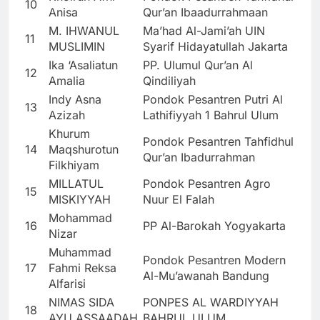
10
Anisa
Qur’an Ibaadurrahmaan
M. IHWANUL
Ma’had Al-Jami’ah UIN
11
MUSLIMIN
Syarif Hidayatullah Jakarta
Ika ‘Asaliatun
PP. Ulumul Qur’an Al
12
Amalia
Qindiliyah
Indy Asna
Pondok Pesantren Putri Al
13
Azizah
Lathifiyyah 1 Bahrul Ulum
Khurum
Pondok Pesantren Tahfidhul
14
Maqshurotun
Qur’an Ibadurrahman
Filkhiyam
MILLATUL
Pondok Pesantren Agro
15
MISKIYYAH
Nuur El Falah
Mohammad
16
PP Al-Barokah Yogyakarta
Nizar
Muhammad
Pondok Pesantren Modern
17
Fahmi Reksa
Al-Mu’awanah Bandung
Alfarisi
NIMAS SIDA
PONPES AL WARDIYYAH
18
AYU ASSAADAH
BAHRUL ULUM