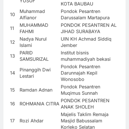
YUSUF
KOTA BAUBAU
Muhammad
Pondok Pesantren
10
Alfianor
Darussalam Martapura
MUHAMMAD
PONDOK PESANTREN AL
11
FAHMI
JIHAD SURABAYA
Nadya Nurul
UIN KH Achmad Siddiq
12
Islami
Jember
PARID
Institut bisnis
13
SAMSURIZAL
muhammadiyah bekasi
Pondok Pesantren
Pinanggih Dwi
14
Darunnajah Kepil
Lestari
Wonosobo
Pondok Pesantren
15
Ramdan Adnan
Muqimus Sunnah
PONDOK PESANTREN
16
ROHMANIA CITRA
ANAK SHOLEH
Majelis Taklim Remaja
17
Rozi Ahdar
Masjid Babussalam
Korleko Selatan