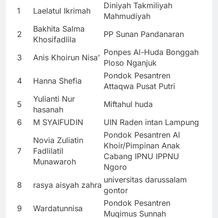
Diniyah Takmiliyah
1
Laelatul Ikrimah
Mahmudiyah
Bakhita Salma
2
PP Sunan Pandanaran
Khosifadlila
Ponpes Al-Huda Bonggah
3
Anis Khoirun Nisa’
Ploso Nganjuk
Pondok Pesantren
4
Hanna Shefia
Attaqwa Pusat Putri
Yulianti Nur
5
Miftahul huda
hasanah
6
M SYAIFUDIN
UIN Raden intan Lampung
Pondok Pesantren Al
Novia Zuliatin
Khoir/Pimpinan Anak
7
Fadlilatil
Cabang IPNU IPPNU
Munawaroh
Ngoro
universitas darussalam
8
rasya aisyah zahra
gontor
Pondok Pesantren
9
Wardatunnisa
Muqimus Sunnah