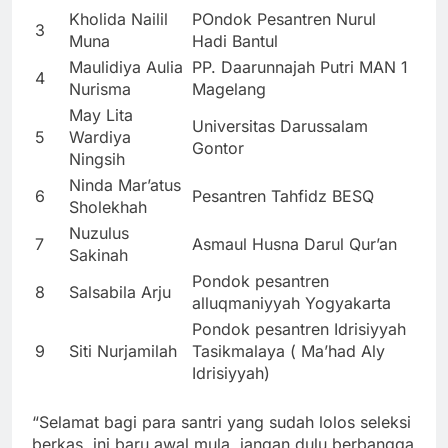
Kholida Nailil
POndok Pesantren Nurul
3
Muna
Hadi Bantul
Maulidiya Aulia
PP. Daarunnajah Putri MAN 1
4
Nurisma
Magelang
May Lita
Universitas Darussalam
5
Wardiya
Gontor
Ningsih
Ninda Mar’atus
6
Pesantren Tahfidz BESQ
Sholekhah
Nuzulus
7
Asmaul Husna Darul Qur’an
Sakinah
Pondok pesantren
8
Salsabila Arju
alluqmaniyyah Yogyakarta
Pondok pesantren Idrisiyyah
9
Siti Nurjamilah
Tasikmalaya ( Ma’had Aly
Idrisiyyah)
“Selamat bagi para santri yang sudah lolos seleksi
berkas, ini baru awal mula, jangan dulu berbangga