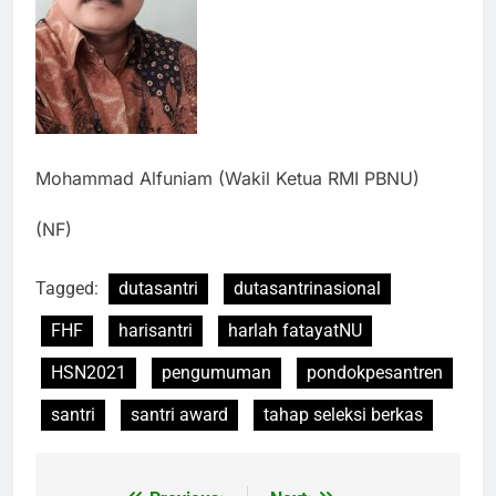
Mohammad Alfuniam (Wakil Ketua RMI PBNU)
(NF)
Tagged:
dutasantri
dutasantrinasional
FHF
harisantri
harlah fatayatNU
HSN2021
pengumuman
pondokpesantren
santri
santri award
tahap seleksi berkas