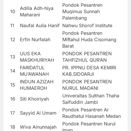
Pondok Pesantren
Adilla Adh-hiya
10
Muqimus Sunnah
Maharani
Palembang
11
Naufal Aulia Hanif
Nahwu Shorof Institute
Pondok Pesantren
12
Erfin Nurfalah
Miftahul Huda Cisomang
Barat
UUS EKA
PONDOK PESANTREN
13
MASKHURIYAH
TAHFIZHUL QUR’AN
FARIDATUL
PR. IPPNU DESA KEMIRI
14
MU’AWANAH
KAB.SIDOARJI
INDUN AZIZAH
PONDOK PESANTREN
15
HUMAEROH
NURUL MADANI
Univeraitas Sulthan Thaha
16
Siti Khoiriyah
Saifuddin Jambi
Pondok Pesantren Ar
17
Sayyid Al Umam
Raudhatul Hasanah Medan
Pondok Pesantren Nurul
18
Wiva Ainunnajah
Iman