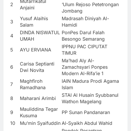
Mufarrikatul
2
‘Ulum Rejoso Petetrongan
Anjaini
Jombang
Yusuf Alaihis
Madrasah Diniyah Al-
3
Salam
Hamidi
DINDA NISWATUL
PonPes Darul Falah
4
UMAH
Besongo Semarang
IPPNU PAC CIPUTAT
5
AYU ERVIANA
TIMUR
Ma’had Aly Al-
Carisa Septianti
6
Zamachsyari Ponpes
Dwi Novita
Modern Al-Rifa’ie 1
Maghfiroh
IAIN Madura Prodi Agama
7
Ramadhana
Islam
STAI Al Husain Syubbanul
8
Maharani Arimbi
Wathon Magelang
Mauliddina Tegar
9
PP Sunan Pandanaran
Kusuma
10
Mu’min Syaifuddin
Al-Syaikh Abdul Wahid
Pondok Pesantren