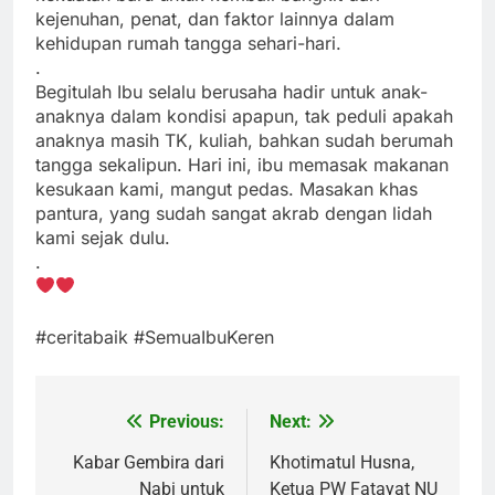
kejenuhan, penat, dan faktor lainnya dalam
kehidupan rumah tangga sehari-hari.
.
Begitulah Ibu selalu berusaha hadir untuk anak-
anaknya dalam kondisi apapun, tak peduli apakah
anaknya masih TK, kuliah, bahkan sudah berumah
tangga sekalipun. Hari ini, ibu memasak makanan
kesukaan kami, mangut pedas. Masakan khas
pantura, yang sudah sangat akrab dengan lidah
kami sejak dulu.
.
#ceritabaik #SemuaIbuKeren
Previous:
Next:
Post
navigation
Kabar Gembira dari
Khotimatul Husna,
Nabi untuk
Ketua PW Fatayat NU