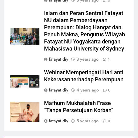
0
Islam dan Peran Sentral Fatayat
NU dalam Pemberdayaan
Perempuan: Dialog Hangat dan
Penuh Makna, Pengurus Wilayah
Fatayat NU Yogyakarta dengan
Mahasiswa University of Sydney
fatayat diy
3 years ago
1
Webinar Memperingati Hari anti
Kekerasan terhadap Perempuan
fatayat diy
4 years ago
0
Mafhum Mukhalafah Frase
“Tanpa Persetujuan Korban”
fatayat diy
5 years ago
0