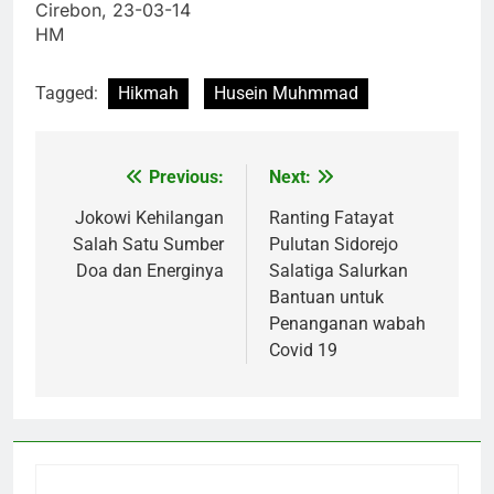
Cirebon, 23-03-14
HM
Tagged:
Hikmah
Husein Muhmmad
Previous:
Next:
Post
navigation
Jokowi Kehilangan
Ranting Fatayat
Salah Satu Sumber
Pulutan Sidorejo
Doa dan Energinya
Salatiga Salurkan
Bantuan untuk
Penanganan wabah
Covid 19